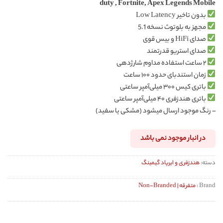
duty , Fortnite, Apex Legends Mobile
بدون تاخیر Low Latency
مجهز به بلوتوث نسخه 5.1
صدای HiFi و بیس قوی
صدای استریو قدرتمند
۲ ساعت استفاده مداوم شارژدهی
زمان استندبای حدود ۱۰۰ ساعت
باتری کیس ۳۰۰ میلی‌آمپر ساعتی
باتری هندزفری ۴۰ میلی‌آمپر ساعتی
– رنگ موجود ارسال میشود (مشکی یا سفید)
در انبار موجود نمی باشد
دسته:
هندزفری و ایرپاد گیمینگ
Brand :
متفرقه | Non-Branded