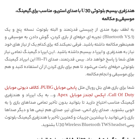
هندزفری بیسیم بلوتوثی U30 با صدای استریو، مناسب برای گیمینگ،
موسیقی و مکالمه
به لطف بهره مندی از چیپستی قدرتمند و البته بلوتوث نسخه پنج و یک
(Bluetooth V5.1) تجربه ای حرفه‌ای از بازی کردن، گوش دادن به موسیقی و
همینطور مکالمه داشته باشید. فرقی نمیکند که برای کدام یک از نیاز های خود
نیاز به هندزفری و ایرپاد بیسیم داشته باشید. این ایرپاد گیمینگ تمامی نیاز
های شما را پاسخ خواهد داد. بیس قدرتمند، صدای Hi-Fi این ابرپاد گیمینگ
بلوتوثی حرفه‌ای باعث می‌شود تا هم برای بازی کردن از آن استفاده کنید و هم
برای موسیقی و انجام مکالمه.
شما برای بازی های بتل رویال مثل
پابجی موبایل PUBG
،
کالاف دیوتی موبایل
Call Of Duty
،
اپکس لجندز موبایل Apex
و… به یک ایرپاد و هندزفری
گیمینگ مناسب احتیاج دارید تا بتوانید بدون تأخیر تمامی صداهای بازی را به
خوبی بشنوید. صدای پای انمی، صدای تیر، صدای هم تیمی ها و دیگر صداها
بازی را می‌توانید با بیشترین جزییات و کمترین تأخیر با هندزفری گیمینگ بلوتوث
رسی U30 Wireless Bluetooth TWS headset بشنوید.