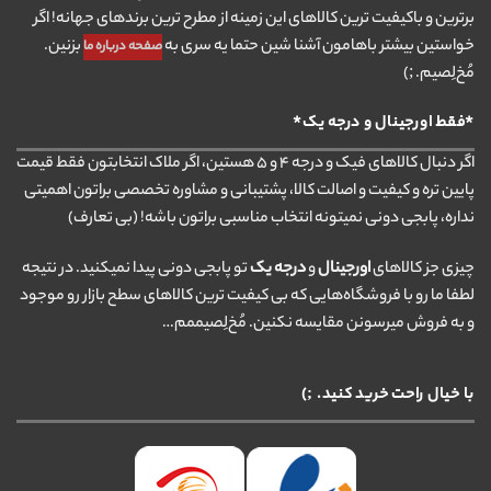
برترین و باکیفیت ترین کالاهای این زمینه از مطرح ترین برندهای جهانه! اگر
خواستین بیشتر باهامون آشنا شین حتما یه سری به
بزنین.
صفحه درباره ما
مُخ‌لِصیم. ;)
*فقط اورجینال و درجه یک*
اگر دنبال کالاهای فیک و درجه ۴ و ۵ هستین، اگر ملاک انتخابتون فقط قیمت
پایین تره و کیفیت و اصالت کالا، پشتیبانی و مشاوره تخصصی براتون اهمیتی
نداره، پابجی دونی نمیتونه انتخاب مناسبی براتون باشه! (بی تعارف)
چیزی جز کالاهای
اورجینال
و
درجه یک
تو پابجی دونی پیدا نمیکنید. در نتیجه
لطفا ما رو با فروشگاه‌هایی که بی کیفیت ترین کالاهای سطح بازار رو موجود
و به فروش میرسونن مقایسه نکنین. مُخ‌لِصیممم…
با خیال راحت خرید کنید. ;)