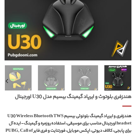
هندزفری بلوتوث و ایرپاد گیمینگ بیسیم مدل U30 اورجینال
هندزفری و ایرپاد گیمینگ بلوتوثی بیسیم U30 Wireless Bluetooth TWS
headset اورجینال مناسب برای موسیقی، استفاده روزمره و گیمینگ – ایده آل
برای پابجی، کالاف دیوتی، اپکس موبایل، فورتنایت و فری فایر PUBG, Call of