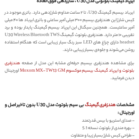
ایرپاد گیمینگ بلوتوثی مدل U30 ، شارژدهی فوق العاده
ایرباد بیسیم گیمینگ U30، تا ۲ ساعت مداوم شارژدهی دارد. باتری موجود در
کیس شارژ این هندزفری بیسیم ۳۰۰ میلی آمپر ساعتی و باتری ایرباد ها ۴۰ میلی
آمپر ساعتیست. همچنین سیگنال این ایرپاد بیسیم گیمینگ پایدار بوده و برد
تقریبی ۱۰ متر دارد. هندزفری بلوتوث گیمینگ U30 Wireless Bluetooth TWS
headset دارای چراغ های LED سبز رنگ سیار زیبایی است که هنگام استفاده
روشن می‌شوند و جلوه‌ی بسیار زیبایی دارند.
برای مشاهده هندزفری بیسیم حرفه‌ای مشابه این مدل از صفحه
هندزفری
بلوتوث و ایرپاد گیمینگ بیسیم موکسوم Moxom MX-TW13 GM
اورجینال
دیدن فرمایید.
مشخصات
هندزفری گیمینگ
بی سیم بلوتوث مدل U30 بدون تاخیر اصل و
اورجینال :
–
صدای استریو با بیس قدرتمند
–
بهره مندی از بلوتوث نسخه 5.1
–
طراحی کیس شارژ بسیار زیبا و متفاوت