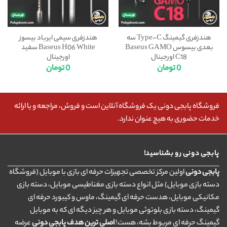
هندزفری گیمینگ Type-C سه
هندزفری سیمی ایرباد بیسوز
بعدی بیسوس Baseus GAMO
Baseus H06 White سفید
C18 اورجینال
اورجینال
0
تومان
0
تومان
فروشگاه پابجی دونی یک فروشگاه آنلاین است و فروش، مراجعه و یا ارائه
خدمات حضوری به هیچ عنوان ندارد.
پابجی دونی رو بشناسید!
پابجی دونی
اولین مرکز تخصصی تجهیزات حرفه ای بازی با موبایل (فروشگاه
دسته بازی موبایل) مثل انواع دسته بازی مغناطیسی موبایل، دسته بازی
مکانیکی موبایل، هدست حرفه ای گیمینگ، ماوس و کیبورد حرفه ای
گیمینگ، دسته بازی بلوتوثی موبایل و هر چیز دیگه ای که به موبایل
گیمینگ حرفه ای مربوط بشه، هست!
اصلی ترین هدف پابجی دونی
عرضه