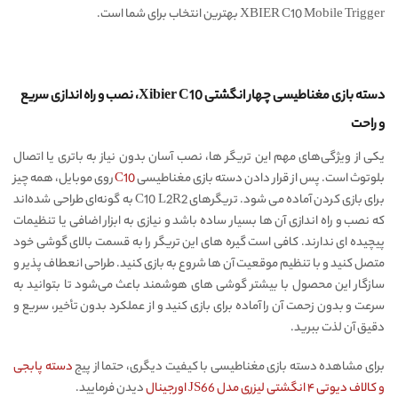
XBIER C10 Mobile Trigger بهترین انتخاب برای شما است.
دسته بازی مغناطیسی چهار انگشتی Xibier C10، نصب و راه اندازی سریع
و راحت
یکی از ویژگی‌های مهم این تریگر ها، نصب آسان بدون نیاز به باتری یا اتصال
بلوتوث است. پس از قرار دادن دسته بازی مغناطیسی
C10
روی موبایل، همه چیز
برای بازی کردن آماده می شود. تریگرهای C10 L2R2 به‌ گونه‌ای طراحی شده‌اند
که نصب و راه‌ اندازی آن‌ ها بسیار ساده باشد و نیازی به ابزار اضافی یا تنظیمات
پیچیده ای ندارند. کافی است گیره‌ های این تریگر را به قسمت بالای گوشی خود
متصل کنید و با تنظیم موقعیت آن‌ ها شروع به بازی کنید. طراحی انعطاف‌ پذیر و
سازگار این محصول با بیشتر گوشی‌ های هوشمند باعث می‌شود تا بتوانید به‌
سرعت و بدون زحمت آن را آماده برای بازی کنید و از عملکرد بدون تأخیر، سریع و
دقیق آن لذت ببرید.
برای مشاهده دسته بازی مغناطیسی با کیفیت دیگری، حتما از پیج
دسته پابجی
و کالاف دیوتی ۴ انگشتی لیزری مدل JS66 اورجینال
دیدن فرمایید.