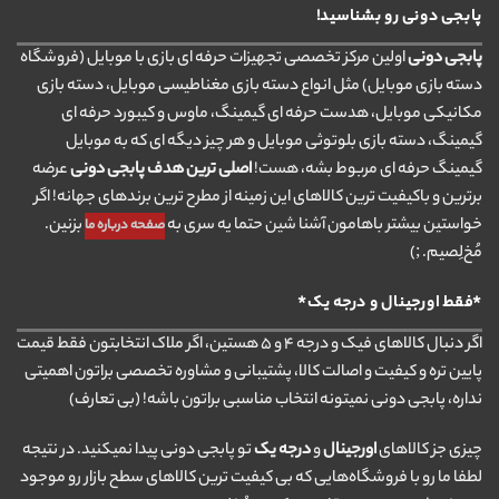
پابجی دونی رو بشناسید!
پابجی دونی
اولین مرکز تخصصی تجهیزات حرفه ای بازی با موبایل (فروشگاه
دسته بازی موبایل) مثل انواع دسته بازی مغناطیسی موبایل، دسته بازی
مکانیکی موبایل، هدست حرفه ای گیمینگ، ماوس و کیبورد حرفه ای
گیمینگ، دسته بازی بلوتوثی موبایل و هر چیز دیگه ای که به موبایل
گیمینگ حرفه ای مربوط بشه، هست!
اصلی ترین هدف پابجی دونی
عرضه
برترین و باکیفیت ترین کالاهای این زمینه از مطرح ترین برندهای جهانه! اگر
خواستین بیشتر باهامون آشنا شین حتما یه سری به
بزنین.
صفحه درباره ما
مُخ‌لِصیم. ;)
*فقط اورجینال و درجه یک*
اگر دنبال کالاهای فیک و درجه ۴ و ۵ هستین، اگر ملاک انتخابتون فقط قیمت
پایین تره و کیفیت و اصالت کالا، پشتیبانی و مشاوره تخصصی براتون اهمیتی
نداره، پابجی دونی نمیتونه انتخاب مناسبی براتون باشه! (بی تعارف)
چیزی جز کالاهای
اورجینال
و
درجه یک
تو پابجی دونی پیدا نمیکنید. در نتیجه
لطفا ما رو با فروشگاه‌هایی که بی کیفیت ترین کالاهای سطح بازار رو موجود