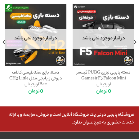
در انبار موجود نمی باشد
در انبار موجود نمی باشد
دسته پابجی لیزری PUBG گیمسر
دسته بازی مغناطیسی کالاف
Gamesir F5 Falcon Mini
دیوتی و پابجی مدل CH2 Little
اورجینال
Bee اورجینال
0
تومان
0
تومان
فروشگاه پابجی دونی یک فروشگاه آنلاین است و فروش، مراجعه و یا ارائه
خدمات حضوری به هیچ عنوان ندارد.