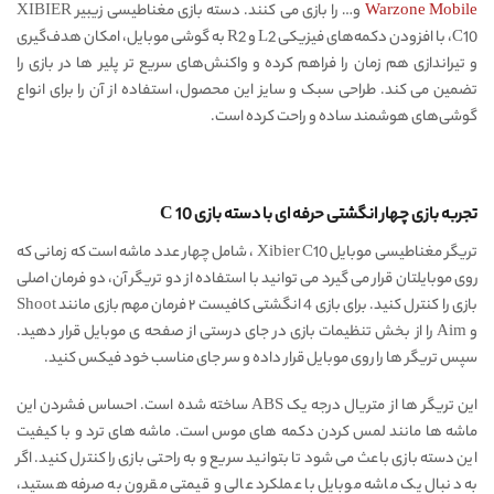
Warzone Mobile
و… را بازی می کنند. دسته بازی مغناطیسی زیبیر XIBIER
C10، با افزودن دکمه‌های فیزیکی L2 و R2 به گوشی موبایل، امکان هدف‌گیری
و تیراندازی هم‌ زمان را فراهم کرده و واکنش‌های سریع تر پلیر ها در بازی را
تضمین می کند. طراحی سبک و سایز این محصول، استفاده از آن را برای انواع
گوشی‌های هوشمند ساده و راحت کرده است.
تجربه بازی چهار انگشتی حرفه ای با دسته بازی C 10
تریگر مغناطیسی موبایل Xibier C10 ، شامل چهار عدد ماشه است که زمانی که
روی موبایلتان قرار می گیرد می توانید با استفاده از دو تریگر آن، دو فرمان اصلی
بازی را کنترل کنید. برای بازی 4 انگشتی کافیست ۲ فرمان مهم بازی مانند Shoot
و Aim را از بخش تنظیمات بازی در جای درستی از صفحه ی موبایل قرار دهید.
سپس تریگر ها را روی موبایل قرار داده و سر جای مناسب خود فیکس کنید.
این تریگر ها از متریال درجه یک ABS ساخته شده است. احساس فشردن این
ماشه ها مانند لمس کردن دکمه های موس است. ماشه های ترد و با کیفیت
این دسته بازی باعث می شود تا بتوانید سریع و به راحتی بازی را کنترل کنید. اگر
به دنبال یک ماشه موبایل با عملکرد عالی و قیمتی مقرون به صرفه هستید،