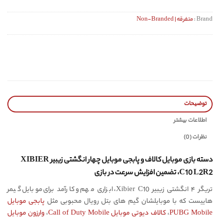
Brand :
متفرقه | Non-Branded
توضیحات
اطلاعات بیشتر
نظرات (0)
دسته بازی موبایل کالاف و پابجی موبایل چهار انگشتی زیبیر XIBIER
C10 L2R2، تضمین افزایش سرعت در بازی
تریگر ۴ انگشتی زیبیر Xibier C10، ابزاری مهم و کارآمد برای موبایل گیمر
هاییست که با موبایلشان گیم های بتل رویال محبوبی مثل
پابجی موبایل
PUBG Mobile
،
کالاف دیوتی موبایل Call of Duty Mobile
،
وارزون موبایل