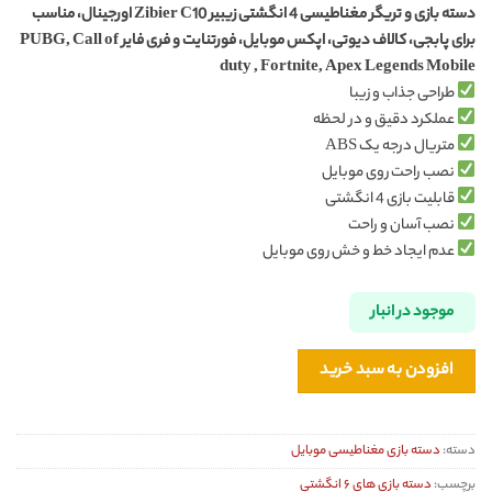
دسته بازی و تریگر مغناطیسی 4 انگشتی زیبیر Zibier C10 اورجینال، مناسب
برای پابجی، کالاف دیوتی، اپکس موبایل، فورتنایت و فری فایر PUBG, Call of
duty , Fortnite, Apex Legends Mobile
طراحی جذاب و زیبا
عملکرد دقیق و در لحظه
متریال درجه یک ABS
نصب راحت روی موبایل
قابلیت بازی 4 انگشتی
نصب آسان و راحت
عدم ایجاد خط و خش روی موبایل
موجود در انبار
افزودن به سبد خرید
دسته:
دسته بازی مغناطیسی موبایل
برچسب:
دسته بازی های ۶ انگشتی