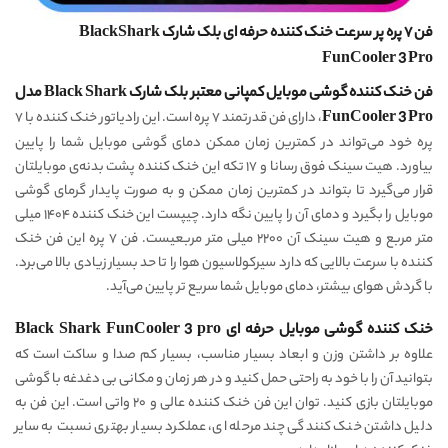
فن ۷ پره پر سرعت خنک کننده حرفه ای بلک شارک BlackShark
FunCooler 3 Pro
فن خنک کننده گوشی موبایل کمپانی معتبر بلک شارک Black Shark مدل
FunCooler 3 Pro
، دارای فن قدرتمند ۷ پره است. این رادیاتور خنک کننده با ۷
پره خود می‌تواند در کمترین زمان ممکن دمای گوشی موبایل شما را پایین
بیاورد. هیت سینک فوق رسانا و ۱۷ تکه این خنک کننده پشت بدنه‌ی موبایلتان
قرار می‌گیرد تا بتواند در کمترین زمان ممکن و به صورت پایدار گرمای گوشی
موبایل را بگیرد و دمای آن را پایین نگه دارد. چیپست این خنک کننده ۱۴۰۴ میلی
متر مربع و هیت سینک آن ۲۲۰۰ میلی متر مربعیست. فن ۷ پره این فن خنک
کننده با سرعت بالایی که دارد سیرکولاسیون هوا را تا حد بسیار زیادی بالا می‌برد.
با گردش هوای بیشتر، دمای موبایل شما سریع تر پایین می‌آید.
خنک کننده گوشی موبایل حرفه ای Black Shark FunCooler 3 pro
علاوه بر داشتن وزن و ابعاد بسیار مناسب، بسیار کم صدا و ساکت است که
بتوانید آن را با خود به راحتی حمل کنید و در هر زمان و مکانی بی دغدغه با گوشی
موبایلتان بازی کنید. توان این فن خنک کننده عالی و ۲۰ واتی است. این فن به
دلیل داشتن خنک کنندگی چند مرحله ای، عملکرد بسیار بهتری نسبت به سایر