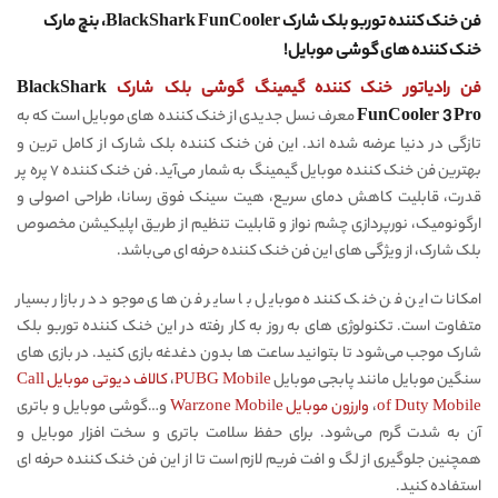
فن خنک کننده توربو بلک شارک BlackShark FunCooler، بنچ مارک
خنک کننده های گوشی موبایل!
فن رادیاتور خنک کننده گیمینگ گوشی بلک شارک
BlackShark
FunCooler 3 Pro
معرف نسل جدیدی از خنک کننده های موبایل است که به
تازگی در دنیا عرضه شده اند. این فن خنک کننده بلک شارک از کامل ترین و
بهترین فن خنک کننده موبایل گیمینگ به شمار می‌‌آید. فن خنک کننده ۷ پره پر
قدرت، قابلیت کاهش دمای سریع، هیت سینک فوق رسانا، طراحی اصولی و
ارگونومیک، نورپردازی چشم نواز و قابلیت تنظیم از طریق اپلیکیشن مخصوص
بلک شارک، از ویژگی های این فن خنک کننده حرفه ای می‌باشد.
امکانات این فن خنک کننده موبایل با سایر فن های موجود در بازار بسیار
متفاوت است. تکنولوژی های به روز به کار رفته در این خنک کننده توربو بلک
شارک موجب می‌شود تا بتوانید ساعت ها بدون دغدغه بازی کنید. در بازی های
سنگین موبایل مانند پابجی موبایل
PUBG Mobile
،
کالاف دیوتی موبایل Call
of Duty Mobile
،
وارزون موبایل Warzone Mobile
و…گوشی موبایل و باتری
آن به شدت گرم می‌شود. برای حفظ سلامت باتری و سخت افزار موبایل و
همچنین جلوگیری از لگ و افت فریم لازم است تا از این فن خنک کننده حرفه ای
استفاده کنید.