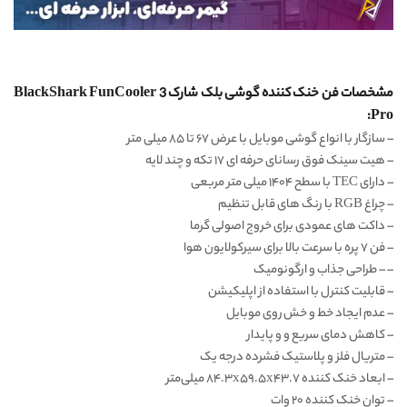
مشخصات فن خنک کننده گوشی بلک شارک BlackShark FunCooler 3
Pro:
– سازگار با انواع گوشی موبایل با عرض ۶۷ تا ۸۵ میلی متر
– هیت سینک فوق رسانای حرفه ای ۱۷ تکه و چند لایه
– دارای TEC با سطح ۱۴۰۴ میلی متر مربعی
– چراغ RGB با رنگ های قابل تنظیم
– داکت های عمودی برای خروج اصولی گرما
– فن ۷ پره با سرعت بالا برای سیرکولایون هوا
– – طراحی جذاب و ارگونومیک
– قابلیت کنترل با استفاده از اپلیکیشن
– عدم ایجاد خط و خش روی موبایل
– کاهش دمای سریع و و پایدار
– متریال فلز و پلاستیک فشرده درجه یک
– ابعاد خنک کننده ۸۴.۳x۵۹.۵x۴۳.۷ میلی‌متر
– توان خنک کننده ۲۰ وات