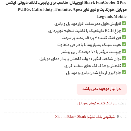
Shark FunCooler 3 Pro اورجینال، مناسب برای پابجی، کالاف دیوتی، اپکس
در
امتیازدهی
موبایل، فورتنایت و فری فایر PUBG, Call of duty , Fortnite, Apex
مشتری
Legends Mobile
افزایش طول عمر سخت افزار موبایل و باتری
چراغ RGB داینامیک با قابلیت تنظیم نورپردازی
فن خنک کننده ۷ پره قدرتمند پر سرعت
هیت سینک بسیار رسانا با طراحی متفاوت
چیپست بزرگتر با ۷۲ درصد کارایی بیشتر
توان شگفت انگیز ۲۰ وات کاهش پایدار دمای موبایل
کاهش و حذف لگ های سخت افزاری
جلوگیری از داغ شدن باتری و موبایل
در انبار موجود نمی باشد
دسته:
فن خنک کننده گوشی موبایل
Brand :
شیائومی بلک شارک | Xiaomi Black Shark