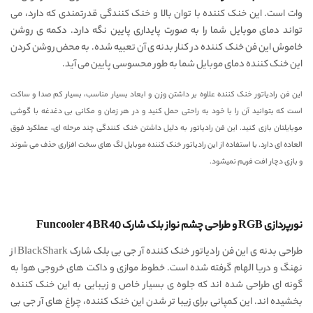
وات است. این خنک کننده با توان بالا و خنک کنندگی قدرتمندی که دارد، می
تواند دمای موبایل شما را به صورت پایداری پایین نگه دارد. دکمه ی روشن
خاموش این فن خنک کننده در کنار بدنه ی آن تعبیه شده. به محض روشن کردن
این خنک کننده دمای موبایل شما به طور محسوسی پایین می آید.
این فن رادیاتور خنک کننده علاوه بر داشتن وزن و ابعاد بسیار مناسب، بسیار کم صدا و ساکت
است که بتوانید آن را با خود به راحتی حمل کنید و در هر زمان و مکانی بی دغدغه با گوشی
موبایلتان بازی کنید. این فن رادیاتور به دلیل داشتن خنک کنندگی چند مرحله ای، عملکرد فوق
العاده ای دارد. با استفاده از این رادیاتور خنک کننده موبایل لگ های سخت افزاری حذف می شوند
و بازی دچار افت فریم نمیشود.
نورپردازی RGB و طراحی چشم نواز بلک شارک Funcooler 4 BR40
طراحی بدنه ی این فن رادیاتور خنک کننده آر جی بی بلک شارک BlackShark از
نهنگ و دریا الهام گرفته شده است. خطوط موازی و داکت های خروجی هوا به
گونه ای طراحی شده اند که جلوه ی بسیار خاص و زیبایی به این خنک کننده
بخشیده اند. این کمپانی برای زیبا تر شدن این خنک کننده، چراغ های آر جی بی