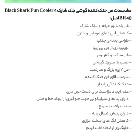
مشخصات فن خنک کننده گوشی بلک شارک Black Shark Fun Cooler 4
BR40 اصل:
– فن رادیاتور حرفه ای بلک شارک
– کاهش آنی دمای موبایل و باتری
– طراحی بدنه ی جذاب
– نورپردازی آر جی بی زیبا
– فن ساکت و کم نویز
– نصب به صورت گیره ای
– فن ۷ پره بزرگ و قدرتمند
– سرعت بالای فن خنک کننده
– خنک کنندگی پایدار
– عدم ایجاد مزاحمت برای دست حین بازی
– دارای پد های سیلیکونی جهت جلوگیری از ایجاد خط و خش
– نصب راحت و سریع
– دارای بخش اتصال پایه
– کاهش لگ های سخت افزاری
– جلوگیری از ایجاد افت فریم