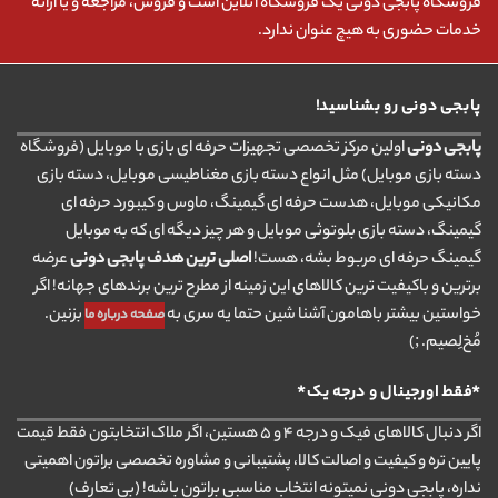
فروشگاه پابجی دونی یک فروشگاه آنلاین است و فروش، مراجعه و یا ارائه
خدمات حضوری به هیچ عنوان ندارد.
پابجی دونی رو بشناسید!
پابجی دونی
اولین مرکز تخصصی تجهیزات حرفه ای بازی با موبایل (فروشگاه
دسته بازی موبایل) مثل انواع دسته بازی مغناطیسی موبایل، دسته بازی
مکانیکی موبایل، هدست حرفه ای گیمینگ، ماوس و کیبورد حرفه ای
گیمینگ، دسته بازی بلوتوثی موبایل و هر چیز دیگه ای که به موبایل
گیمینگ حرفه ای مربوط بشه، هست!
اصلی ترین هدف پابجی دونی
عرضه
برترین و باکیفیت ترین کالاهای این زمینه از مطرح ترین برندهای جهانه! اگر
خواستین بیشتر باهامون آشنا شین حتما یه سری به
بزنین.
صفحه درباره ما
مُخ‌لِصیم. ;)
*فقط اورجینال و درجه یک*
اگر دنبال کالاهای فیک و درجه ۴ و ۵ هستین، اگر ملاک انتخابتون فقط قیمت
پایین تره و کیفیت و اصالت کالا، پشتیبانی و مشاوره تخصصی براتون اهمیتی
نداره، پابجی دونی نمیتونه انتخاب مناسبی براتون باشه! (بی تعارف)