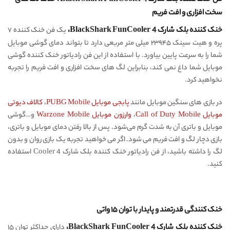
فن خنک کننده بلک شارک Black Shark FunCooler 4 ، حذف لگ های
سخت افزاری و افت فریم
خنک کننده بلک شارک BlackShark FunCooler 4،
یک فن خنک کننده ۷
پره و هیت سینک ۲۳۹۴۵ میلی متر مربعی دارد تا بتواند دمای گوشی موبایل
شما را به سرعت پایین بیاورد. با استفاده از این فن رادیاتور خنک کننده گوشی
موبایل شما داغ نمی کند، بنابراین لگ های سخت افزاری و افت فریم را تجربه
نخواهید کرد.
در بازی های سنگین موبایل مانند
پابجی موبایل PUBG Mobile
،
کالاف دیوتی
موبایل Call of Duty Mobile
،
وارزون موبایل Warzone Mobile
و…گوشی
موبایل و باتری آن به شدت گرم می‌شود. پس از بالا رفتن دمای موبایل و باتری،
بازی دچار لگ و افت فریم می شود. اگر می خواهید تجربه یک بازی روان و بدون
لگ را داشته باشید، از فن رادیاتور خنک کننده بلک شارک Cooler 4 استفاده
کنید.
خنک کنندگی قدرتمند و پایدار با
توان ۱۵ واتی
خنک کننده بلک شارک BlackShark FunCooler 4،
دارای حداکثر توان ۱۵