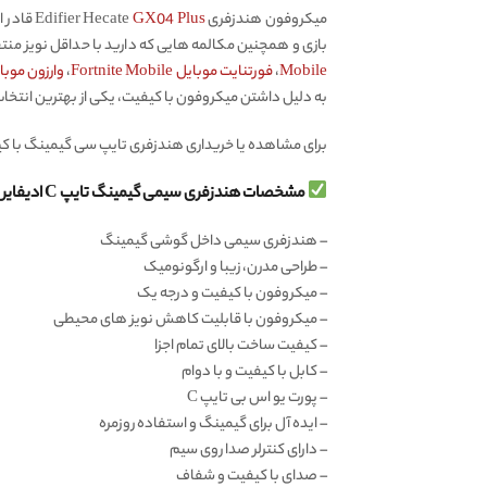
میکروفون هندزفری Edifier Hecate
GX04 Plus
قادر ا
بازی و همچنین مکالمه هایی که دارید با حداقل نویز من
Mobile
،
فورتنایت موبایل Fortnite Mobile
،
وارزون موبایل e Mobile
به دلیل داشتن میکروفون با کیفیت، یکی از بهترین انتخاب
برای مشاهده یا خریداری هندزفری تایپ سی گیمینگ با کی
مشخصات هندزفری سیمی گیمینگ تایپ C ادیفایر Edifier Hecate GX04 Plus اصل:
– هندزفری سیمی داخل گوشی گیمینگ
– طراحی مدرن، زیبا و ارگونومیک
– میکروفون با کیفیت و درجه یک
– میکروفون با قابلیت کاهش نویز های محیطی
– کیفیت ساخت بالای تمام اجزا
– کابل با کیفیت و با دوام
– پورت یو اس بی تایپ C
– ایده آل برای گیمینگ و استفاده روزمره
– دارای کنترلر صدا روی سیم
– صدای با کیفیت و شفاف