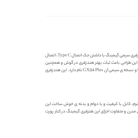
هندزفری گیمینگ ادیفایر Edifier GX04 Plus، به لطف فناوری Hi-Res Audio، تجربه صدایی واقع گرایانه و حقیقی را ارائه می دهد. این هندزفری سیمی گیمینگ با داشتن جک اتصال Type C، اتصال
 این طراحی باعث ثبات بهتر هندزفری در گوش و همچنین
تحربه ی صدایی بهتری نیز می شود. هندزفری GX04 از کمپانی ادیفایر دارای دو نسخه ی بیسیم و سیمی است. نسخه ی بی سیم GX04 TWS و نسخه ی سیمی آن GX04 Plus نام دارد. این هندزفری
سری های سیلیکونی نرم، کابل با کیفیت و با دوام و بدنه ی خوش ساخت این
 برای گیمر ها تبدیل کرده است. فرم گوشی های این هندزفری به شکل ۶ ضلعی است. طراحی مدرن و متفاوت اجزای این هنزفری گیمینگ در کنار پورت