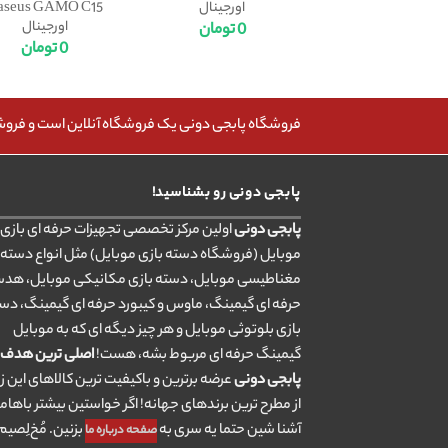
اورجینال
aseus GAMO C15
اورجینال
0
تومان
0
تومان
فروشگاه پابجی دونی یک فروشگاه آنلاین است و فروش، 
پابجی دونی رو بشناسید!
پابجی دونی
اولین مرکز تخصصی تجهیزات حرفه ای بازی ب
موبایل (فروشگاه دسته بازی موبایل) مثل انواع دسته 
مغناطیسی موبایل، دسته بازی مکانیکی موبایل، هد
حرفه ای گیمینگ، ماوس و کیبورد حرفه ای گیمینگ، دس
بازی بلوتوثی موبایل و هر چیز دیگه ای که به موبایل
گیمینگ حرفه ای مربوط بشه، هست!
اصلی ترین هدف
پابجی دونی
عرضه برترین و باکیفیت ترین کالاهای این ز
از مطرح ترین برندهای جهانه! اگر خواستین بیشتر باهام
آشنا شین حتما یه سری به
بزنین. مُخ‌لِصیم.
صفحه درباره ما