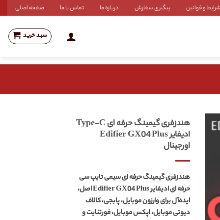
رایط و قوانین
پیگیری سفارش
درباره ما
تماس با ما
صفحه اصلی
سبد خرید
هندزفری گیمینگ حرفه ای Type-C
ادیفایر Edifier GX04 Plus
اورجینال
هندزفری گیمینگ حرفه ای سیمی تایپ سی
حرفه ای ادیفایر Edifier GX04 Plus اصل،
ایده‌آل برای وارزون موبایل، پابجی، کالاف
دیوتی موبایل، اپکس موبایل، فورتنایت و