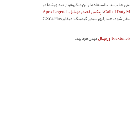
ی ها برسد. با استفاده از این میکروفون صدای شما در
،
اپیکس لجندز موبایل Apex Legends
و… نیاز است تا صدای شما با بهترین کیفیت به هم تیمی ها منتقل شود. هندزفری سیمی گیمینگ ادیفایر GX04 Plus
دیدن فرمایید.