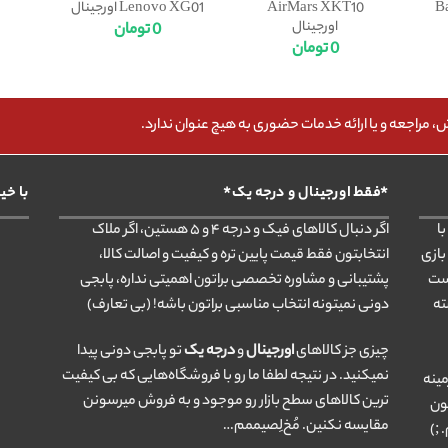
B
AirMars XKT10
Lenovo XG01 اورجینال
اورجینال
0
تومان
0
تومان
مراجعه و یا ارائه خدمات حضوری به هیچ عنوان ندارد.
*فقط اورجینال و درجه یک*
با خی
ا
اگر دنبال کالاهای فیک و درجه ۴ و ۵ هستین، اگر ملاک
بازی
انتخابتون فقط قیمت پایین تره و کیفیت و اصالت کالا،
ست
پشتیبانی و مشاوره تخصصی براتون اهمیتی نداره، پابجی
ته
دونی نمیتونه انتخاب مناسبی براتون باشه! (بی تعارف)
چیزی جز کالاهای
اورجینال
و
درجه یک
تو پابجی دونی پیدا
نمیکنید. در نتیجه لطفا ما رو با فروشگاه‌هایی که بی کیفیت
مینه
ترین کالاهای سطح بازار رو موجود و به فروش میرسونن
ون
مقایسه نکنین. مُخ‌لِصیممم…
 ;)