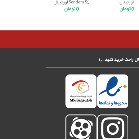
اورجینال
Sendem S5 اورجینال
0
تومان
0
تومان
ال راحت خرید کنید. ;)