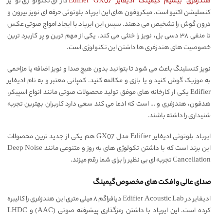
هندزفری بیسیم گیمینگ ادیفایر Edifier GX07
دارای تکنولوژی نویز
کنسلیشن اکتیو است. میکروفون های این ایرپاد بلوتوثی حرفه ای نویز بیرون و
درون گوش را تشخیص می دهند. سپس این ایرپاد با ایجاد امواج صوتی عکس
تا منفی ۳۸ دسی بل، نویز را خنثی می کند. یکی از مهم ترین و پر کاربرد ترین
خصوصیت های هندزفری ها داشتن این تکنولوژی است.
نویز کنسلینگ باعث می شود تا بتوانید بدون هیچ صدا و نویز اضافه یا مزاحمی
به موزیک گوش کنید و یا بازی و مکالمه کنید. کمپانی معتبر و به نام ادیفایر
Edifier یکی ار کارخانه های موفق تولید محصولات صوتی مانند انواع اسپیکر،
هدفون، هندزفری و … است که ادعا می کند سعی دارد کاربران بهترین تجربه
شنیداری را داشته باشند.
ایرباد بلوتوثی ادیفایر Edifier مدل GX07 هم یکی از جدید ترین محصولات
این برند است که با داشتن تکولوژی های به روز و متنوعی مانند Deep Noise
Cancellation تجربه ای بی نظیر را برای شما رقم میزند.
صدای عالی و افکت های مخصوص گیمینگ
ادیفایر در Edifier Acoustic Lab دیافراگم ۸ میلی متری این هندزفری را کالیبره
کرده است. این ایرپاد با داشتن
رمزگذاری پیشرفته صوتی
(AAC) و LHDC