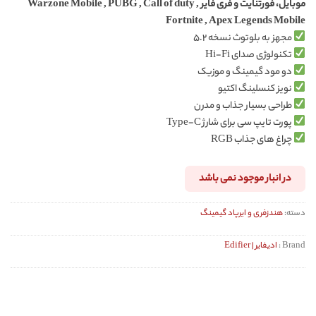
موبایل، فورتنایت و فری فایر Warzone Mobile , PUBG , Call of duty ,
Fortnite , Apex Legends Mobile
مجهز به بلوتوث نسخه ۵.۲
تکنولوژی صدای Hi-Fi
دو مود گیمینگ و موزیک
نویز کنسلینگ اکتیو
طراحی بسیار جذاب و مدرن
پورت تایپ سی برای شارژ Type-C
چراغ های جذاب RGB
در انبار موجود نمی باشد
دسته:
هندزفری و ایرپاد گیمینگ
Brand :
ادیفایر | Edifier