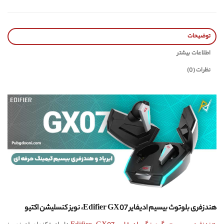
توضیحات
اطلاعات بیشتر
نظرات (0)
هندزفری بلوتوث بیسیم ادیفایر Edifier GX07، نویز کنسلیشن اکتیو