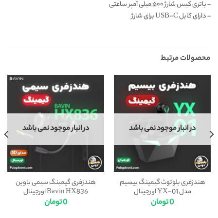
– باتری کیس شارژ ۵۰۰ میلی آمپر ساعتی
– دارای کابل USB-C برای شارژ
محصولات مرتبط
در انبار موجود نمی باشد
در انبار موجود نمی باشد
هندزفری بلوتوث گیمینگ بیسیم
هندزفری گیمینگ سیمی باوین
مدل YX-01 اورجینال
Bavin HX836 اورجینال
0
تومان
0
تومان