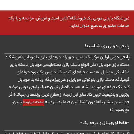
فروشگاه پابجی دونی یک فروشگاه آنلاین است و فروش، مراجعه و یا ارائه
خدمات حضوری به هیچ عنوان ندارد.
پابجی دونی رو بشناسید!
پابجی دونی
اولین مرکز تخصصی تجهیزات حرفه ای بازی با موبایل (فروشگاه
دسته بازی موبایل) مثل انواع دسته بازی مغناطیسی موبایل، دسته بازی
مکانیکی موبایل، هدست حرفه ای گیمینگ، ماوس و کیبورد حرفه ای
گیمینگ، دسته بازی بلوتوثی موبایل و هر چیز دیگه ای که به موبایل
گیمینگ حرفه ای مربوط بشه، هست!
اصلی ترین هدف پابجی دونی
عرضه
برترین و باکیفیت ترین کالاهای این زمینه از مطرح ترین برندهای جهانه! اگر
خواستین بیشتر باهامون آشنا شین حتما یه سری به
بزنین.
صفحه درباره ما
مُخ‌لِصیم. ;)
*فقط اورجینال و درجه یک*