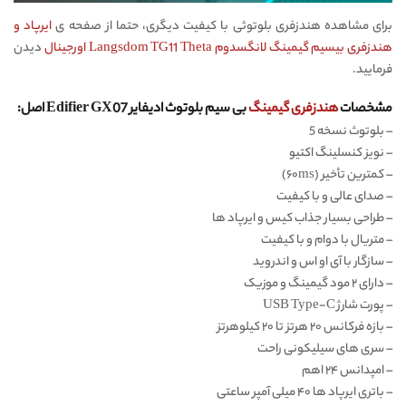
برای مشاهده هندزفری بلوتوثی با کیفیت دیگری، حتما از صفحه ی
ایرپاد و
هندزفری بیسیم گیمینگ لانگسدوم Langsdom TG11 Theta اورجینال
دیدن
فرمایید.
مشخصات
هندزفری گیمینگ
بی سیم بلوتوث ادیفایر Edifier GX07 اصل:
– بلوتوث نسخه 5
– نویز کنسلینگ اکتیو
– کمترین تأخیر (۶۰ms)
– صدای عالی و با کیفیت
– طراحی بسیار جذاب کیس و ایرپاد ها
– متریال با دوام و با کیفیت
– سازگار با آی او اس و اندروید
– دارای ۲ مود گیمینگ و موزیک
– پورت شارژ USB Type-C
– بازه فرکانس ۲۰ هرتز تا ۲۰ کیلوهرتز
– سری های سیلیکونی راحت
– امپدانس ۲۴ اهم
– باتری ایرپاد ها ۴۰ میلی آمپر ساعتی