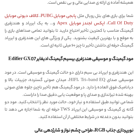
همیشه آماده ی ارائه ی صدایی عالی و بی نقص است.
شما برای بازی های بتل رویال مثل
پابجی موبایل PUBG
،
کالاف دیوتی موبایل
Call Of Duty
،
اپکس لجندز موبایل Apex
و… به یک ایرپاد و هندزفری
گیمینگ مناسب با کمترین تأخیر احتیاج دارید تا بتوانید تمامی صداهای بازی را
به موقع و با بهترین کیفیت بشنوید. یکی از ویژگی های این هندزفری و ایرپاد
گیمینگ حرفه ای داشتن تأخیر نا چیز ۶۰ میلی ثانیه ای است.
مود گیمینگ و موسیقی
هندزفری بیسیم گیمینگ ادیفایر Edifier GX07
این هندزفری و ایرپاد بی سیم دارای دو حالت گیمینگ و موسیقی است. در مود
موسیقی صدای HIFI، Tri-band EQ، میدان صوتی گسترده، جزییات بالا و
دیانامیک فوق العاده را دارد. در مود گیمینگ هم تأخیر ناچیز، جلوه های صوتی
بهینه شده تیراندازی و صدای پا و موقعیت یابی دقیق صدا را داراست.
شما می توانید طبق استفاده و نیاز خود، حالت مورد نظر را انتخاب کنید. مود دو
گانه ی گیمینگ و موسیقی این ایرپاد TWS حرفه ای به شما اجازه می دهد تا
بتوانید بدون دغدغه در شرایط مختلفی از آن استفاده کنید.
نورپردازی جذاب RGB، طراحی چشم نواز و شارژدهی عالی