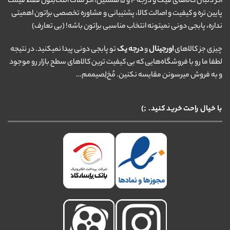
اگر دنبال کالاهای فیک و درجه ۴ و ۵ هستین، اگر ملاک انتخابتون فقط قیمت
پایین تره و کیفیت و اصالت کالا، پشتیبانی و مشاوره تخصصی براتون اهمیتی
نداره، پابجی دونی نمیتونه انتخاب مناسبی براتون باشه! (بی تعارف)
چیزی جز کالاهای
اورجینال
و
درجه یک
تو پابجی دونی پیدا نمیکنید. در نتیجه
لطفا ما رو با فروشگاه‌هایی که بی کیفیت ترین کالاهای سطح بازار رو موجود
و به فروش میرسونن مقایسه نکنین. مُخ‌لِصیممم…
با خیال راحت خرید کنید. ;)