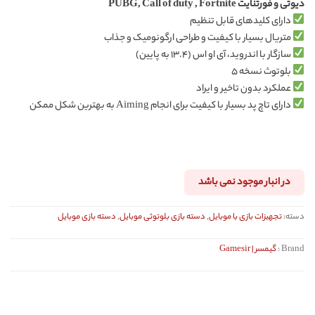
دیوتی و فورتنایت PUBG, Call of duty , Fortnite
در
امتیازدهی
دارای کلیدهای قابل تنظیم
مشتری
متریال بسیار با کیفیت و طراحی ارگونومیک و جذاب
سازگار با اندروید، آی او اس (۱۳.۴ به پایین)
بلوتوث نسخه ۵
عملکرد بدون تاخیر و ایراد
دارای تاچ پد بسیار با کیفیت برای انجام Aiming به بهترین شکل ممکن
در انبار موجود نمی باشد
دسته:
تجهیزات بازی با موبایل
,
دسته بازی بلوتوثی موبایل
,
دسته بازی موبایل
Brand :
گیمسر | Gamesir