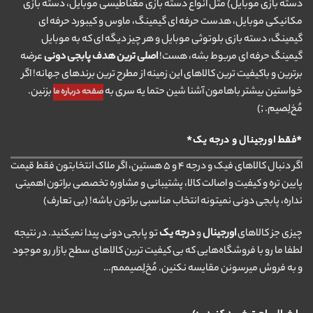
دسته بازی موبایل) مثل انواع دسته بازی مغناطیسی موبایل، دسته بازی
مکانیکی موبایل، هدست حرفه ای گیمینگ، ماوس و کیبورد حرفه ای
گیمینگ، دسته بازی بلوتوثی موبایل و هر چیز دیگه ای که به موبایل
گیمینگ حرفه ای مربوط بشه، هست!
اصلی ترین هدف پابجی دونی
عرضه
برترین و باکیفیت ترین کالاهای این زمینه از مطرح ترین برندهای جهانه! اگر
خواستین بیشتر باهامون آشنا شین حتما یه سری به
بزنین.
صفحه درباره ما
مُخ‌لِصیم. ;)
*فقط اورجینال و درجه یک*
اگر دنبال کالاهای فیک و درجه ۴ و ۵ هستین، اگر ملاک انتخابتون فقط قیمت
پایین تره و کیفیت و اصالت کالا، پشتیبانی و مشاوره تخصصی براتون اهمیتی
نداره، پابجی دونی نمیتونه انتخاب مناسبی براتون باشه! (بی تعارف)
چیزی جز کالاهای
اورجینال
و
درجه یک
تو پابجی دونی پیدا نمیکنید. در نتیجه
لطفا ما رو با فروشگاه‌هایی که بی کیفیت ترین کالاهای سطح بازار رو موجود
و به فروش میرسونن مقایسه نکنین. مُخ‌لِصیممم…