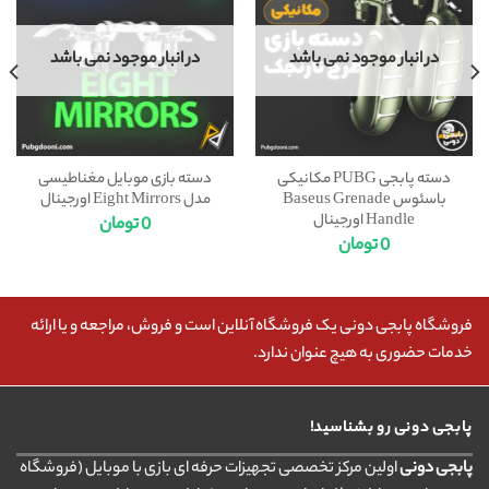
در انبار موجود نمی باشد
در انبار موجود نمی باشد
دسته پابجی PUBG مکانیکی
دسته بازی موبایل مغناطیسی
باسئوس Baseus Grenade
مدل Eight Mirrors اورجینال
Handle اورجینال
0
تومان
0
تومان
فروشگاه پابجی دونی یک فروشگاه آنلاین است و فروش، مراجعه و یا ارائه
خدمات حضوری به هیچ عنوان ندارد.
پابجی دونی رو بشناسید!
پابجی دونی
اولین مرکز تخصصی تجهیزات حرفه ای بازی با موبایل (فروشگاه