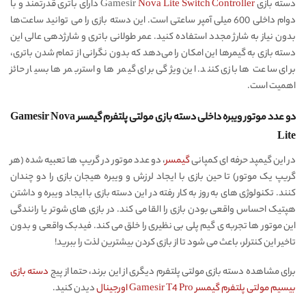
دسته بازی Gamesir
Nova Lite Switch Controller
دارای باتری قدرتمند و با
دوام داخلی 600 میلی آمپر ساعتی است. این دسته بازی را می توانید ساعت‌ها
بدون نیاز به شارژ مجدد استفاده کنید. عمر طولانی باتری و شارژدهی عالی این
دسته بازی به گیمرها این امکان را می‌دهد که بدون نگرانی از تمام شدن باتری،
برای ساعت ها بازی کنند. این ویژگی برای گیمر ها و استربمر ها بسیار حائز
اهمیت است.
دو عدد موتور ویبره داخلی دسته بازی مولتی پلتفرم گیمسر Gamesir Nova
Lite
در این گیمپد حرفه ای کمپانی
گیمسر
، دو عدد موتور در گریپ ها تعبیه شده (هر
گریپ یک موتور) تا حین بازی با ایجاد لرزش و ویبره هیجان بازی را دو چندان
کنند. تکنولوژی های به روز به کار رفته در این دسته بازی با ایجاد ویبره و داشتن
هپتیک احساس واقعی بودن بازی را القا می کند. در بازی های شوتر یا رانندگی
این موتور ها تجربه ی گیم پلی بی نظیری را خلق می کند. فیدبک واقعی و بدون
تاخیر این کنترلر، باعث می شود تا از بازی کردن بیشترین لذت را ببرید!
برای مشاهده دسته بازی مولتی پلتفرم دیگری از این برند،‌ حتما از پیج
دسته بازی
بیسیم مولتی پلتفرم گیمسر Gamesir T4 Pro اورجینال
دیدن کنید.