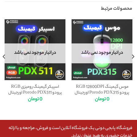
محصولات مرتبط
در انبار موجود نمی باشد
در انبار موجود نمی باشد
موس گیمینگ RGB 12800DPI
اسپیکر گیمینگ رومیزی RGB
پرودو Porodo PDX315 اورجینال
پرودو Porodo PDX511 اورجینال
0
تومان
0
تومان
فروشگاه پابجی دونی یک فروشگاه آنلاین است و فروش، مراجعه و یا ارائه
خدمات حضوری به هیچ عنوان ندارد.