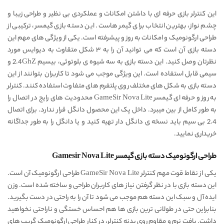
این کنترلر بازی حرفه ای با داشتن امکانات و عملکردی بی نظیر و طراحی زیبا و
چشم نواز، بهترین انتخاب برای گیمر هاست. این دسته بازی گیمسر، ترکیبی از
طراحی ارگونومیک و امکانات به روز و پیشرفته است. یکی از ویژگی های مهم این
دسته بازی آن است که می توانید آن را به ۳ شکل متقاوت به دیوایس مورد
نظرتان وصل کنید. این دسته بازی به سه شیوه ی بلوتوثی، بیسیم 2.4GhZ و
سیمی قابل استفاده است. این ویژگی موجب می شود تا کاربران بتوانند از این
دسته بازی به شکل های مختلف روی پلتفرم های متفاوت استفاده کنند. کنترلر
به روز و حرفه ای گیمسر GameSir Nova Lite محدودیت‌ های رایج در اتصال را
به طور کامل از بین میبرد. داخل پک این محصول دانگل قرار ندارد. برای اتصال
2.4 بی سیم باید نسخه ی دانگل دار تهیه کنید و یا دانگل را به طور جداگانه
خریداری نمایید.
طراحی ارگونومیک دسته بازی گیمسر Gamesir Nova Lite
یکی از نقاط قوت مهم کنترلر GameSir Nova Lite طراحی ارگونومیک آن است.
این دسته بازی با در نظر گرفتن نیاز های کاربران طراحی و ساخته شده است. وزن
ایده آل و سبک این دسته هم موجب می شود تا آن را به راحتی در دست بگیرید.
بنابراین حتی در طولانی ترین بازی ها هم احساس خستگی و ناراحتی نخواهید
داشت. بافت نرم و مقاوم روی بدنه کنترلر، در کنار طراحی ارگونومیک گریپ های