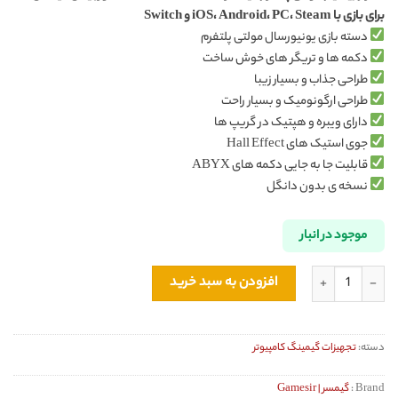
برای بازی با iOS، Android، PC، Steam و Switch
دسته بازی یونیورسال مولتی پلتفرم
دکمه ها و تریگر های خوش ساخت
طراحی جذاب و بسیار زیبا
طراحی ارگونومیک و بسیار راحت
دارای ویبره و هپتیک در گریپ ها
جوی استیک های Hall Effect
قابلیت جا به جایی دکمه های ABYX
نسخه ی بدون دانگل
موجود در انبار
دسته بازی بیسیم مولتی پلتفرم گیمسر Gamesir Nova Lite اورجینال عدد
افزودن به سبد خرید
دسته:
تجهیزات گیمینگ کامپیوتر
Brand :
گیمسر | Gamesir