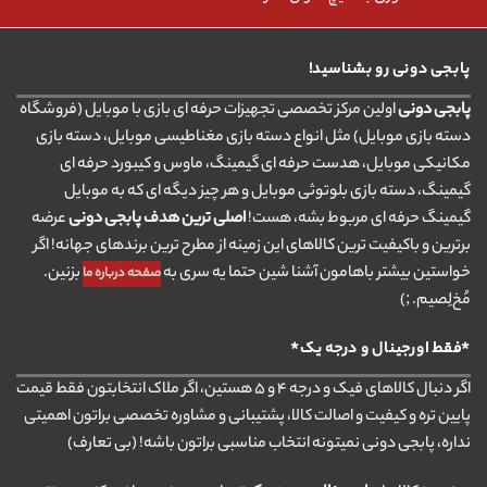
پابجی دونی رو بشناسید!
پابجی دونی
اولین مرکز تخصصی تجهیزات حرفه ای بازی با موبایل (فروشگاه
دسته بازی موبایل) مثل انواع دسته بازی مغناطیسی موبایل، دسته بازی
مکانیکی موبایل، هدست حرفه ای گیمینگ، ماوس و کیبورد حرفه ای
گیمینگ، دسته بازی بلوتوثی موبایل و هر چیز دیگه ای که به موبایل
گیمینگ حرفه ای مربوط بشه، هست!
اصلی ترین هدف پابجی دونی
عرضه
برترین و باکیفیت ترین کالاهای این زمینه از مطرح ترین برندهای جهانه! اگر
خواستین بیشتر باهامون آشنا شین حتما یه سری به
بزنین.
صفحه درباره ما
مُخ‌لِصیم. ;)
*فقط اورجینال و درجه یک*
اگر دنبال کالاهای فیک و درجه ۴ و ۵ هستین، اگر ملاک انتخابتون فقط قیمت
پایین تره و کیفیت و اصالت کالا، پشتیبانی و مشاوره تخصصی براتون اهمیتی
نداره، پابجی دونی نمیتونه انتخاب مناسبی براتون باشه! (بی تعارف)