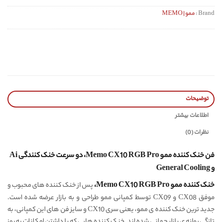
Brand :
ممو | MEMO
توضیحات
اطلاعات بیشتر
نظرات (0)
فن خنک کننده ممو Memo CX10 RGB Pro، دو سرعت خنک کنندگی Ai
و General Cooling
خنک کننده ممو Memo CX10 RGB Pro،
پس از خنک کننده های محبوب و
موفق CX08 و CX09 توسط کمپانی ممو طراحی و به بازار عرضه شده است.
جدید ترین خنک کننده ی ممو، یعنی سری CX10 و سایز فن های این کمپانی، به
تازگی روانه ی بازار جهانی شده اند. خنک کننده هایی که با داشتن امکانات به روز