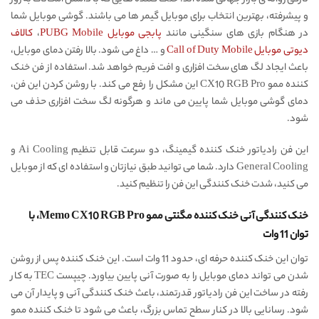
و پیشرفته، بهترین انتخاب برای موبایل گیمر ها می باشند. گوشی موبایل شما
در هنگام بازی های سنگینی مانند
پابجی موبایل PUBG Mobile
،
کالاف
دیوتی موبایل Call of Duty Mobile
و … داغ می شود. بالا رفتن دمای موبایل،
باعث ایجاد لگ های سخت افزاری و افت فریم خواهد شد. استفاده از فن خنک
کننده ممو CX10 RGB Pro این مشکل را رفع می کند. با روشن کردن این فن،
دمای گوشی موبایل شما پایین می ماند و هرگونه لگ سخت افزاری حذف می
شود.
این فن رادیاتور خنک کننده گیمینگ، دو سرعت قابل تنظیم Ai Cooling و
General Cooling دارد. شما می توانید طبق نیازتان و استفاده ای که از موبایل
می کنید، شدت خنک کنندگی این فن را تنظیم کنید.
خنک کنندگی آنی خنک کننده مگنتی ممو Memo CX10 RGB Pro، با
توان 11 وات
توان این خنک کننده حرفه ای، حدود 11 وات است. این خنک کننده پس از روشن
شدن می تواند دمای موبایل را به صورت آنی پایین بیاورد. چیپست TEC به کار
رفته در ساخت این فن رادیاتور قدرتمند، باعث خنک کنندگی آنی و پایدار آن می
شود. رسانایی بالا در کنار سطح تماس بزرگ، باعث می شود تا خنک کننده ممو