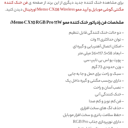
برای مشاهده خنک کننده جدید دیگری از این برند از صفحه ی
فن خنک کننده
مگنتی گوشی موبایل و آیپد ممو Memo CX08 Wireless اورجینال
دیدن کنید.
مشخصات فن رادیاتور خنک کننده ممو Memo CX10 RGB Pro 11W:
– دو حالت خنک کنندگی قابل تنظیم
– توان حداکثری 11 وات
– امکان اتصال آهنربایی و گیره ای
– ابعاد 58×117.5×36 میلی متر
– پورت یو اس بی تایپ سی
– وزن حدودی 73 گرم
– سبک و راحت برای حمل و جا به جایی
– دارای برچسب مگنتی و گیره داخل پک
– نصب آسان و راحت
– خنک کنندگی آنی
– فن کم نویز و کم صدا
– حذف لگ های سخت افزاری
– حفظ سلامت باتری و سخت افزار موبایل
– دارای نورپردازی جذاب RGB Pro