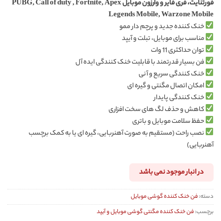
فورتنایت، فری فایر و وارزون موبایل PUBG, Call of duty , Fortnite, Apex
Legends Mobile, Warzone Mobile
خنک کننده جدید و پرچم دار ممو
مناسب برای موبایل، تبلت و آیپد
توان حداکثری 11 وات
فن بسیار قدرتمند با قابلیت خنک کنندگی ایده آل
خنک کنندگی سریع و آنی
امکان اتصال مگنتی و گیره ای
خنک کنندگی پایدار
کاهش و حذف لگ های سخت افزاری
حفظ سلامت موبایل و باتری
نصب راحت (مستقیم به صورت آهنربایی، گیره ای یا به کمک برچسب
آهنربایی)
در انبار موجود نمی باشد
دسته:
فن خنک کننده گوشی موبایل
برچسب:
فن خنک کننده مگنتی گوشی موبایل و آیپد