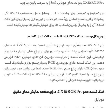
CX10 RGB Pro بتواند دمای موبایل شما را به سرعت پایین بیاورد.
فن کم نویز و کم صدا، وزن و ابعاد مناسب و قابل حمل، سیستم خنک کنندگی
پیشرفته و آنی، سطح تماس بزرگ، ظاهر جذاب و نورپردازی بسیار زیبای این خنک
کننده، آن را به یکی از بهترین انتخاب ها برای موبایل گیمر ها تبدیل کرده است
نورپردازی بسیار جذاب RGB Pro با سه حالت قابل تنظیم
این خنک کننده حرفه ای ممو، طراحی متمایزی نسبت به سایر خنک کننده های
Memo دارد. طراحی چند ضلعی، بدنه ی براق و چراغ های بسیار جذاب و با
کیفیتش، این خنک کننده را در لیست بهترین فن های موبایل 2025 قرار می
دهد. این خنک کننده دارای نورپردازی RGB بسیار چشم نواز و داینامیک است.
ممو CX10 Pro دارای چراغ های RGB Pro است. شما می توانید مود نورپردازی
این چراغ ها را هم تنظیم کنید. آر جی بی این خنک کننده 3 حالت مختلف دارد و
می توانید طبق سلیقه تان آن را انتخاب کنید.
خنک کننده ممو CX10 RGB Pro، دارای صفحه نمایش دمای دقیق
موبایل