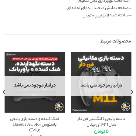
– سه حالت نورپردازی قابل تنظیم
– صفحه نمایش دیجیتال دمای لحظه ای
– ساخته شده از بهترین متریال
محصولات مرتبط
در انبار موجود نمی باشد
در انبار موجود نمی باشد
دسته پابجی ۶ انگشتی فن دار
خنک کننده و دسته بازی پابجی
مدل M11 اورجینال
باسئوس Baseus ACSR-
CW01
0
تومان