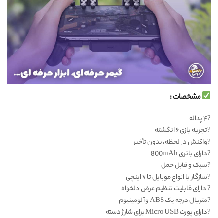
مشخصات :
?۴ پداله
?تجربه بازی ۶ انگشته
?واکنش در لحظه، بدون تأخیر
?دارای باتری 800mAh
?سبک و قابل حمل
?سازگار با انواع موبایل تا ۷ اینچی
? دارای قابلیت تنظیم عرض دلخواه
?متریال درجه یک ABS و آلومینیوم
?دارای پورت Micro USB برای شارژ دسته