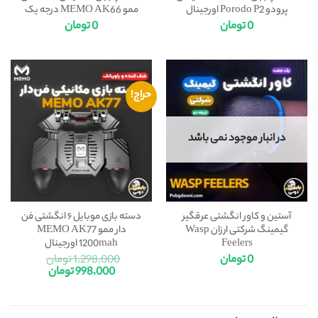
پرودو Porodo P2 اورجینال
ممو MEMO AK66 درجه یک
0
تومان
0
تومان
حراج!
در انبار موجود نمی باشد
آستین و کاور انگشتی عرقگیر
دسته بازی موبایل ۶ انگشتی فن
گیمینگ شرکتی ارزان Wasp
دار ممو MEMO AK77
Feelers
1200mah اورجینال
0
تومان
1,298,000
تومان
998,000
تومان