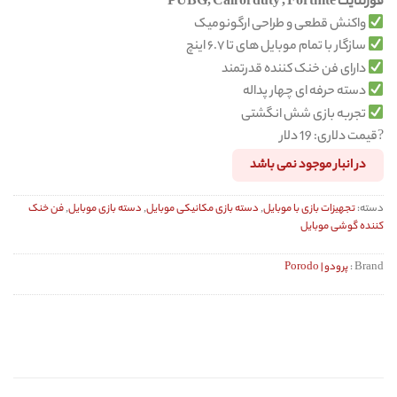
فورتنایت PUBG, Call of duty , Fortnite
در
امتیازدهی
واکنش قطعی و طراحی ارگونومیک
مشتری
سازگار با تمام موبایل های تا ۶.۷ اینچ
دارای فن خنک کننده قدرتمند
دسته حرفه ای چهار پداله
تجربه بازی شش انگشتی
?قیمت دلاری: 19 دلار
در انبار موجود نمی باشد
دسته:
تجهیزات بازی با موبایل
,
دسته بازی مکانیکی موبایل
,
دسته بازی موبایل
,
فن خنک
کننده گوشی موبایل
Brand :
پرودو | Porodo