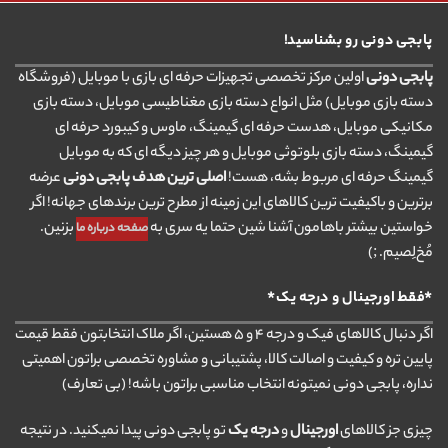
پابجی دونی رو بشناسید!
پابجی دونی
اولین مرکز تخصصی تجهیزات حرفه ای بازی با موبایل (فروشگاه
دسته بازی موبایل) مثل انواع دسته بازی مغناطیسی موبایل، دسته بازی
مکانیکی موبایل، هدست حرفه ای گیمینگ، ماوس و کیبورد حرفه ای
گیمینگ، دسته بازی بلوتوثی موبایل و هر چیز دیگه ای که به موبایل
گیمینگ حرفه ای مربوط بشه، هست!
اصلی ترین هدف پابجی دونی
عرضه
برترین و باکیفیت ترین کالاهای این زمینه از مطرح ترین برندهای جهانه! اگر
خواستین بیشتر باهامون آشنا شین حتما یه سری به
بزنین.
صفحه درباره ما
مُخ‌لِصیم. ;)
*فقط اورجینال و درجه یک*
اگر دنبال کالاهای فیک و درجه ۴ و ۵ هستین، اگر ملاک انتخابتون فقط قیمت
پایین تره و کیفیت و اصالت کالا، پشتیبانی و مشاوره تخصصی براتون اهمیتی
نداره، پابجی دونی نمیتونه انتخاب مناسبی براتون باشه! (بی تعارف)
چیزی جز کالاهای
اورجینال
و
درجه یک
تو پابجی دونی پیدا نمیکنید. در نتیجه