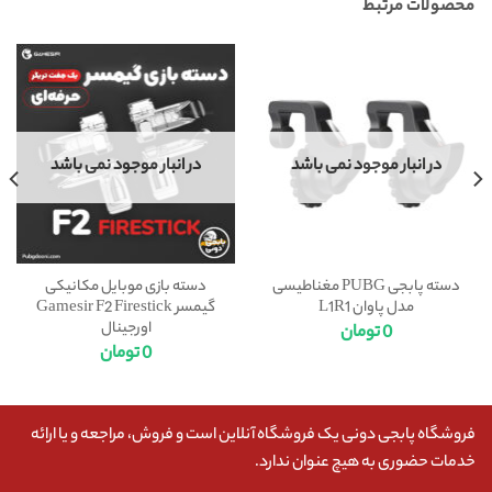
محصولات مرتبط
در انبار موجود نمی باشد
در انبار موجود نمی باشد
دسته پابجی PUBG مغناطیسی
دسته بازی موبایل مکانیکی
مدل پاوان L1R1
گیمسر Gamesir F2 Firestick
اورجینال
0
تومان
0
تومان
فروشگاه پابجی دونی یک فروشگاه آنلاین است و فروش، مراجعه و یا ارائه
خدمات حضوری به هیچ عنوان ندارد.