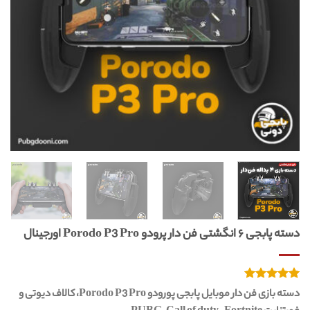
دسته پابجی ۶ انگشتی فن دار پرودو Porodo P3 Pro اورجینال
4
امتیازدهی
دسته بازی فن دار موبایل پابجی پورودو Porodo P3 Pro، کالاف دیوتی و
از 5
5.00