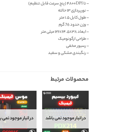
– تا ۴۸۰۰DPI (پنج سرعت قابل تنظیم)
– نورپردازی ۱۳ حالته
– طول کابل ۱.۵ متر
– وزن حدود 76 گرم
– ابعاد ۱۲۶x۶۴.۵x۳۸ میلی متر
– طراحی ارگونومیک
– رسیور مخفی
– رنگبندی مشکی و سفید
محصولات مرتبط
در انبار موجود نمی باشد
در انبار موجود نمی ب