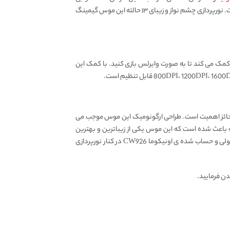
رنگ پوسته ی خارجی این موس گیمینگ حرفه ای، داخل موس قابل مشاهده است. داخل این موس چراغ های RGB بسیار زیبایی تعبیه شده است. نورپردازی چشم نواز و زیبای ۱۳ حالته این موس گیمینگ
د. باتری داخلی این موس گیمینگ ۵۰۰ میلی آمپر ساعتیست و به شما کمک می کند تا به صورت وایرلس بازی کنید. با کمک این
 کمپانی اونیکوما Onikuma، راحتی به اندازه ی زیبایی حائز اهمیت است. طراحی ارگونومیک این موس موجب می
 باعث شده است که این موس یکی از زیباترین و بهترین
ماوس های گیمینگ دنیا باشد. شما می توانید ساعت ها بدون دغدغه و احساس خستگی با این موس حرفه ای گیمینگ بازی کنید. طراحی اصولی و حساب شده ی اونیکوما CW926 در کنار نورپردازی
ن فرمایید.