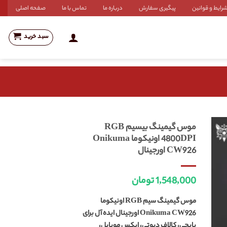
رایط و قوانین
پیگیری سفارش
درباره ما
تماس با ما
صفحه اصلی
سبد خرید
موس گیمینگ بیسیم RGB
4800DPI اونیکوما Onikuma
CW926 اورجینال
1,548,000
تومان
موس گیمینگ سیم RGB اونیکوما
Onikuma CW926 اورجینال ایده آل برای
پابجی، کالاف دیوتی، اپکس موبایل،