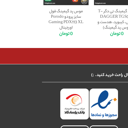
پکیج گیمینگ تی دگر T-
موس پد گیمینگ فول
DAGGER TGS
سایز پرودو Porodo
 کیبورد، هدست و
Gaming PDX113 XL
س پد گیمینگ)
اورجینال
0
تومان
0
تومان
ال راحت خرید کنید. ;)