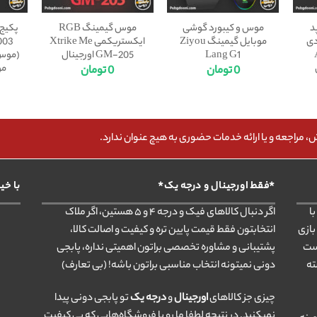
د
موس و کیبورد گوشی
موس گیمینگ RGB
دی
موبایل گیمینگ Ziyou
ایکستریکمی Xtrike Me
003
Lang G1
GM-205 اورجینال
(موس،
مو
0
تومان
0
تومان
مراجعه و یا ارائه خدمات حضوری به هیچ عنوان ندارد.
*فقط اورجینال و درجه یک*
با خی
ا
اگر دنبال کالاهای فیک و درجه ۴ و ۵ هستین، اگر ملاک
بازی
انتخابتون فقط قیمت پایین تره و کیفیت و اصالت کالا،
ست
پشتیبانی و مشاوره تخصصی براتون اهمیتی نداره، پابجی
ته
دونی نمیتونه انتخاب مناسبی براتون باشه! (بی تعارف)
چیزی جز کالاهای
اورجینال
و
درجه یک
تو پابجی دونی پیدا
نمیکنید. در نتیجه لطفا ما رو با فروشگاه‌هایی که بی کیفیت