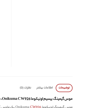
توضیحات
اطلاعات بیشتر
نظرات (0)
موس گیمینگ بیسیم اونیکوما Onikuma CW926، طراحی شفاف بدنه و نورپردازی RGB
موس گیمینگ اونیکوما Onikuma
CW926
یک ماوس گیم