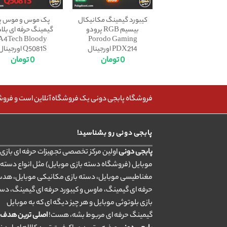
کیبورد گیمینگ مکانیکال
پک موس و موس پ
بیسیم RGB پرودو
گیمینگ حرفه ای بلا
A4Tech Bloody
Porodo Gaming
PDX214 اورجینال
Q5081S اورجینال
0
تومان
0
تومان
فروشگاه پابجی دونی یک فروشگاه آنلاین است و فروش، 
پابجی دونی رو بشناسید!
پابجی دونی
اولین مرکز تخصصی تجهیزات حرفه ای بازی ب
موبایل (فروشگاه دسته بازی موبایل) مثل انواع دسته 
مغناطیسی موبایل، دسته بازی مکانیکی موبایل، هد
حرفه ای گیمینگ، ماوس و کیبورد حرفه ای گیمینگ، دس
بازی بلوتوثی موبایل و هر چیز دیگه ای که به موبایل
گیمینگ حرفه ای مربوط بشه، هست!
اصلی ترین هدف