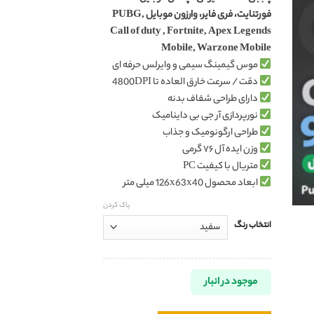
فورتنایت، فری فایر، وارزون موبایل PUBG,
Call of duty , Fortnite, Apex Legends
Mobile, Warzone Mobile
موس گیمینگ سیمی و وایرلس حرفه ای
دقت / سرعت خارق العاده تا 4800DPI
دارای طراحی شفاف بدنه
نورپردازی آر جی بی داینامیک
طراحی ارگونومیک و جذاب
وزن ایده آل ۷۶ گرمی
متریال با کیفیت PC
ابعاد محصول 126x63x40 میلی متر
پاک کردن
انتخاب رنگ
موجود در انبار