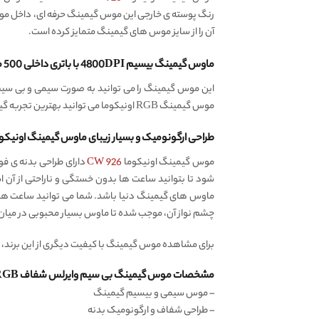
آن را از سایز موس های گیمینگ متمایز کرده است.
ماوس گیمینگ بیسیم 4800DPI با باتری داخلی 500 میلی آمپر ساعتی
موس گیمینگ RGB اونیکوما می توانید بهترین تجربه گیمینگ را داشته باشید. سرعت این موس گیمینگ به ۵ حالت 800DPI، 1200DPI، 1600DPI، 2000DPI، 4800DPI قابل تنظیم است.
طراحی ارگونومیک و بسیار زیبای ماوس گیمینگ اونیکوما kuma CW926
موس گیمینگ اونیکوما
CW 926
شود تا بتوانید ساعت ها بدون خستگی و ناراحتی از آن 
چشم نواز آن، موجب شده تا ماوس بسیار محبوبی در میان 
برای مشاهده موس گیمینگ با کیفیت دیگری از این برند، 
مشخصات موس گیمینگ بی سیم وایرلس شفاف RGB اونیکوما Onikuma CW926 اورجینال:
– موس سیمی و بیسیم گیمینگ
– طراحی شفاف و ارگونومیک بدنه