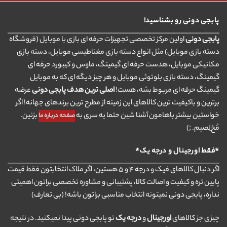
پابجی دونی رو بشناسید!
پابجی دونی
اولین مرکز تخصصی تجهیزات حرفه ای بازی با موبایل (فروشگاه
دسته بازی موبایل) مثل انواع دسته بازی مغناطیسی موبایل، دسته بازی
مکانیکی موبایل، هدست حرفه ای گیمینگ، ماوس و کیبورد حرفه ای
گیمینگ، دسته بازی بلوتوثی موبایل و هر چیز دیگه ای که به موبایل
گیمینگ حرفه ای مربوط بشه، هست!
اصلی ترین هدف پابجی دونی
عرضه
برترین و باکیفیت ترین کالاهای این زمینه از مطرح ترین برندهای جهانه! اگر
خواستین بیشتر باهامون آشنا شین حتما یه سری به
بزنین.
صفحه درباره ما
مُخ‌لِصیم. ;)
*فقط اورجینال و درجه یک*
اگر دنبال کالاهای فیک و درجه ۴ و ۵ هستین، اگر ملاک انتخابتون فقط قیمت
پایین تره و کیفیت و اصالت کالا، پشتیبانی و مشاوره تخصصی براتون اهمیتی
نداره، پابجی دونی نمیتونه انتخاب مناسبی براتون باشه! (بی تعارف)
چیزی جز کالاهای
اورجینال
و
درجه یک
تو پابجی دونی پیدا نمیکنید. در نتیجه