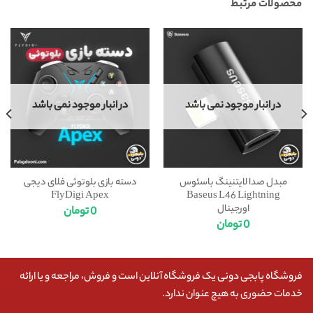
محصولات مرتبط
در انبار موجود نمی باشد
در انبار موجود نمی باشد
مبدل صدا لایتنینگ باسئوس
دسته بازی بلوتوثی فلای دیجی
FlyDigi Apex
Baseus L46 Lightning
اورجینال
0
تومان
0
تومان
فروشگاه پابجی دونی یک فروشگاه آنلاین است و فروش، مراجعه و یا ارائه
خدمات حضوری به هیچ عنوان ندارد.