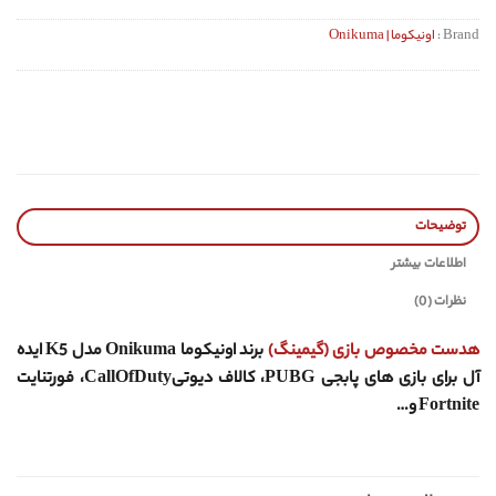
Brand :
اونیکوما | Onikuma
توضیحات
اطلاعات بیشتر
نظرات (0)
هدست مخصوص بازی (گیمینگ)
برند اونیکوما Onikuma مدل K5 ایده
آل برای بازی های پابجی PUBG، کالاف دیوتیCallOfDuty، فورتنایت
Fortnite و…