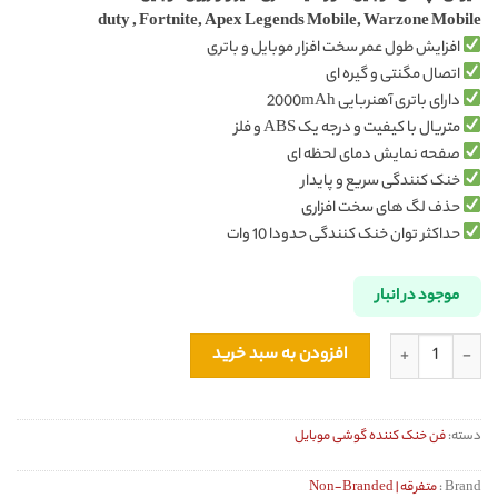
duty , Fortnite, Apex Legends Mobile, Warzone Mobile
افزایش طول عمر سخت افزار موبایل و باتری
اتصال مگنتی و گیره ای
دارای باتری آهنربایی 2000mAh
متریال با کیفیت و درجه یک ABS و فلز
صفحه نمایش دمای لحظه ای
خنک کنندگی سریع و پایدار
حذف لگ های سخت افزاری
حداکثر توان خنک کنندگی حدودا 10 وات
موجود در انبار
فن خنک کننده شارژی مگنتی گوشی موبایل مدل P70 اورجینال عدد
افزودن به سبد خرید
دسته:
فن خنک کننده گوشی موبایل
Brand :
متفرقه | Non-Branded