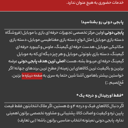
خدمات حضوری به هیچ عنوان ندارد.
پابجی دونی رو بشناسید!
پابجی دونی
اولین مرکز تخصصی تجهیزات حرفه ای بازی با موبایل (فروشگاه
دسته بازی موبایل) مثل انواع دسته بازی مغناطیسی موبایل، دسته بازی
مکانیکی موبایل، هدست حرفه ای گیمینگ، ماوس و کیبورد حرفه ای
گیمینگ، دسته بازی بلوتوثی موبایل و هر چیز دیگه ای که به موبایل
گیمینگ حرفه ای مربوط بشه، هست!
اصلی ترین هدف پابجی دونی
عرضه
برترین و باکیفیت ترین کالاهای این زمینه از مطرح ترین برندهای جهانه! اگر
خواستین بیشتر باهامون آشنا شین حتما یه سری به
بزنین.
صفحه درباره ما
مُخ‌لِصیم. ;)
*فقط اورجینال و درجه یک*
اگر دنبال کالاهای فیک و درجه ۴ و ۵ هستین، اگر ملاک انتخابتون فقط قیمت
پایین تره و کیفیت و اصالت کالا، پشتیبانی و مشاوره تخصصی براتون اهمیتی
نداره، پابجی دونی نمیتونه انتخاب مناسبی براتون باشه! (بی تعارف)