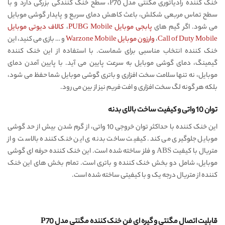
خنک کننده رادیاتوری مگنتی مدل P70،‌ سطح خنک کنندگی بزرگی دارد و با
سطح تماس مربعی شکلش، باعث کاهش دمای سریع و پایدار گوشی موبایل
می شود. اگر گیم های
پابجی موبایل PUBG Mobile
،
کالاف دیوتی موبایل
Call of Duty Mobile
،
وارزون موبایل Warzone Mobile
و … بازی می کنید،‌ این
خنک کننده انتخاب مناسبی برای شماست. با استفاده از این خنک کننده
گیمینگ، دمای گوشی موبایل به سرعت پایین می آید. با پایین آمدن دمای
موبایل، نه تنها سلامت سخت افزاری و باتری گوشی موبایل شما حفظ می شود،‌
بلکه هر گونه لگ سخت افزاری و افت فریم نیز از بین می رود.
توان 10 واتی و کیفیت ساخت بالای بدنه
این خنک کننده با حداکثر توان خروجی 10 واتی، از گرم شدن بیش از حد گوشی
موبایل جلوگیری می کند. کیفیت ساخت بدنه ی این خنک کننده بالاست و از
متریال با کیفیت ABS و فلز ساخته شده است. این خنک کننده حرفه ای گوشی
موبایل، شامل دو بخش خنک کننده و باتری است. تمام بخش های این خنک
کننده از متریال درجه یک و با کیفیتی ساخته شده است.
قابلیت اتصال مگنتی و گیره ای فن خنک کننده مگنتی مدل P70