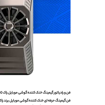
فن و رادیاتور گیمینگ خنک کننده گوشی موبایل راک ROCK i100 ، قاتل لگ‌های سخت افزاری!
فن گیمینگ حرفه ای خنک کننده گوشی موبایل برند راک OCK i100