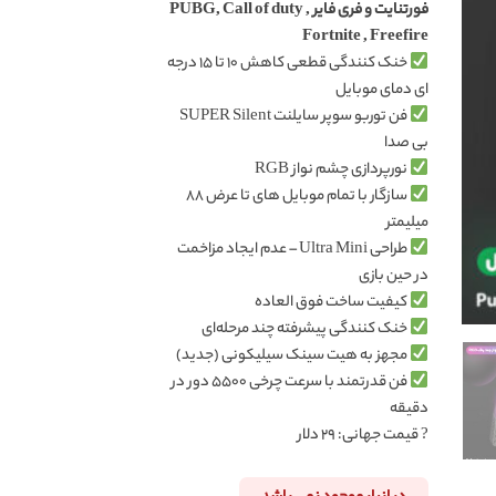
فورتنایت و فری فایر PUBG, Call of duty ,
Fortnite , Freefire
خنک کنندگی قطعی کاهش ۱۰ تا ۱۵ درجه
ای دمای موبایل
فن توربو سوپر سایلنت SUPER Silent
بی صدا
نورپردازی چشم نواز RGB
سازگار با تمام موبایل های تا عرض ۸۸
میلیمتر
طراحی Ultra Mini – عدم ایجاد مزاخمت
در حین بازی
کیفیت ساخت فوق العاده
خنک کنندگی پیشرفته چند مرحله‌ای
مجهز به هیت سینک سیلیکونی (جدید)
فن قدرتمند با سرعت چرخی ۵۵۰۰ دور در
دقیقه
? قیمت جهانی: ۲۹ دلار