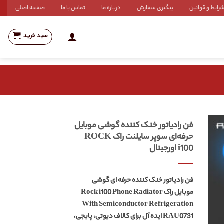
رایط و قوانین
پیگیری سفارش
درباره ما
تماس با ما
صفحه اصلی
سبد خرید
فن رادیاتور خنک کننده گوشی موبایل
حرفه‌ای سوپر سایلنت راک ROCK
i100 اورجینال
فن رادیاتور خنک کننده حرفه ای گوشی
موبایل راک Rock i100 Phone Radiator
With Semiconductor Refrigeration
RAU0731 ایده آل برای کالاف دیوتی، پابجی،