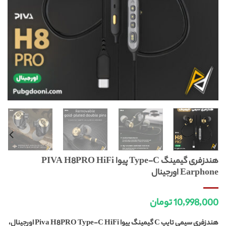
هندزفری گیمینگ Type-C پیوا PIVA H8PRO HiFi
Earphone اورجینال
10,998,000
تومان
هندزفری سیمی تایپ C گیمینگ پیوا Piva H8PRO Type-C HiFi اورجینال،