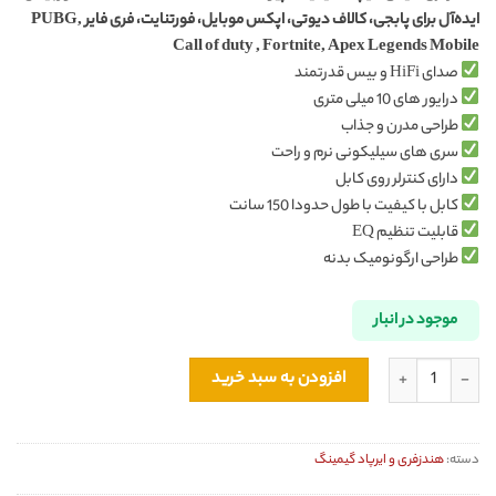
ایده‌آل برای پابجی، کالاف دیوتی، اپکس موبایل، فورتنایت، فری فایر PUBG,
Call of duty , Fortnite, Apex Legends Mobile
صدای HiFi و بیس قدرتمند
درایور های 10 میلی متری
طراحی مدرن و جذاب
سری های سیلیکونی نرم و راحت
دارای کنترلر روی کابل
کابل با کیفیت با طول حدودا 150 سانت
قابلیت تنظیم EQ
طراحی ارگونومیک بدنه
موجود در انبار
هندزفری گیمینگ Type-C پیوا PIVA H8PRO HiFi Earphone اورجینال عدد
افزودن به سبد خرید
دسته:
هندزفری و ایرپاد گیمینگ