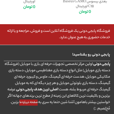
بعدی بیسوس Baseus GAMO
اورجینال
C18 اورجینال
0
تومان
0
تومان
فروشگاه پابجی دونی یک فروشگاه آنلاین است و فروش، مراجعه و یا ارائه
خدمات حضوری به هیچ عنوان ندارد.
پابجی دونی رو بشناسید!
پابجی دونی
اولین مرکز تخصصی تجهیزات حرفه ای بازی با موبایل (فروشگاه
دسته بازی موبایل) مثل انواع دسته بازی مغناطیسی موبایل، دسته بازی
مکانیکی موبایل، هدست حرفه ای گیمینگ، ماوس و کیبورد حرفه ای
گیمینگ، دسته بازی بلوتوثی موبایل و هر چیز دیگه ای که به موبایل
گیمینگ حرفه ای مربوط بشه، هست!
اصلی ترین هدف پابجی دونی
عرضه
برترین و باکیفیت ترین کالاهای این زمینه از مطرح ترین برندهای جهانه! اگر
خواستین بیشتر باهامون آشنا شین حتما یه سری به
بزنین.
صفحه درباره ما
مُخ‌لِصیم. ;)