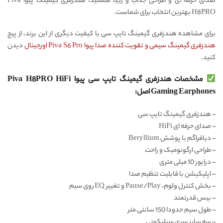
صدای حرفه ای و طراحی جذاب و زیبا هستید، هندزفری گیمینگ پیوا Piva
H8PRO بهترین انتخاب برای شماست.
برای مشاهده هندزفری گیمینگ تایپ سی با کیفیت دیگری از این برند، از پیج
هندزفری گیمینگ سیمی و تقویت کننده صدا پیوا Piva S6 Pro اورجینال
دیدن
کنید.
مشخصات هندزفری گیمینگ تایپ سی پیوا Piva H8PRO HiFi
Gaming Earphones اصل:
– هندزفری گیمینگ تایپ سی
– صدای حرفه ای HiFi
– دیافراگم با پوشش Beryllium
– طراحی ارگونومیک و راحت
– درایور 10 میلی متری
– اپلیکیشن با قابلیت تنظیم صدا
– بخش کنترل ولوم، Pause/Play و تغییر EQ روی سیم
– بیس قدرتمند
– طول سیم حدودا 150 سانتی متر
– سه سایز سری سیلیکونی