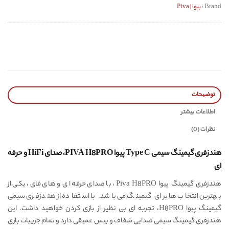
Brand :
پیوا | Piva
توضیحات
اطلاعات بیشتر
نظرات (0)
هندزفری گیمینگ سیمی Type C پیوا PIVA H8PRO، صدای HiFi و حرفه
ای
هندزفری گیمینگ پیوا Piva H8PRO، با صدای حرفه ای و های فای، یکی از
بهترین انتخاب ها برای گیمینگ می باشد. با استفاده از هندزفری سیمی
گیمینگ پیوا H8PRO، تجربه ای بی نظیر از بازی کردن خواهید داشت. این
هندزفری گیمینگ سیمی صدایی شفاف و بیس عمیقی دارد و تمام جزییات بازی