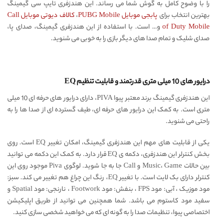
را با وضوح کامل به گوش شما می رساند. این هندزفری تایپ سی گیمینگ
بهترین انتخاب برای
پابجی موبایل PUBG Mobile
،
کالاف دیوتی موبایل Call
of Duty Mobile
و… است. با استفاده از این هندزفری گیمینگ، صدای پا،
صدای شلیک و تمام صدا های دیگر بازی را به خوبی می شنوید.
درایور های 10 میلی متری قدرتمند و قابلیت تنظیم EQ
این هندزفری گیمینگ برند معتبر پیوا PIVA، دارای درایور های حرفه ای 10 میلی
متری است. به کمک این درایور های حرفه ای، طیف گسترده ای از صدا ها را به
راحتی می شنوید.
یکی از قابلیت های مهم این هندزفری گیمینگ، امکان تغییر EQ است. روی
بخش کنترلر این هندزفری، دکمه ی EQ قرار دارد. به کمک این دکمه می توانید
بین حالات Music، Game و Call جا به جا شوید. لوگوی Piva موجود روی این
کنترلر دارای بک لایت است. با تغییر EQ، رنگ این چراغ هم تغییر می کند. سبز:
مود موزیک ، آبی: مود FPS ، بنفش: مود Footwork ، نارنجی: مود Spatial و
سفید مود کاستوم می باشد. شما همچنین می توانید از طریق اپلیکیشن
اختصاصی پیوا، تنظیمات صدا را به گونه ای که می خواهید شخصی سازی کنید.