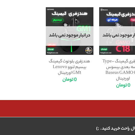
بار موجود نمی باشد
در انبار موجود نمی باشد
هندزفری گیمینگ Type-
هندزفری بلوتوث گیمینگ
 سه بعدی بیسوس
بیسیم لنوو Lenovo
Baseus GAMO 
GM1 اورجینال
اورجینال
0
تومان
0
تومان
ال راحت خرید کنید. ;)