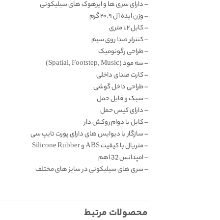
– دارای سری ها و ایرهوک های سیلیکونی
– وزن ایده آل ۲۰.۹ گرم
– کابل ۱.۲ متری
– کنترلر صدا روی سیم
– طراحی رگونومیک
– سه مود (Spatial, Footstep, Music)
– کارت صدای داخلی
– طراحی داخل گوشی
– سبک و قابل حمل
– دارای کیس حمل
– کابل با دوام روکش دار
– سازگار با دیوایس های دارای پورت تایپ سی
– متریال با کیفیت ABS و Silicone Rubber
– امپدانس 32 اهم
– سری های سیلیکونی در سایز های مختلف
محصولات مرتبط