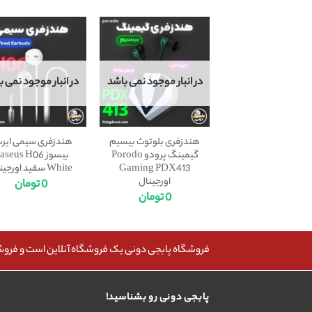
در انبار موجود نمی باشد
در انبار موجود نمی ب
هندزفری بلوتوث بیسیم
هندزفری سیمی ایرب
گیمینگ پرودو Porodo
بیسوز seus H06
Gaming PDX413
White سفید اورجینال
اورجینال
0
تومان
0
تومان
فروشگاه پابجی دونی یک فروشگاه آنلاین است و فروش، 
پابجی دونی رو بشناسید!