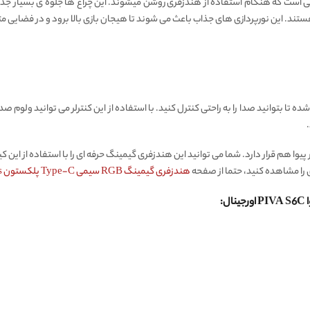
ن هندزفری دارای چراغ های RGB داینامیکی است که هنگام استفاده از هندزفری روشن میشوند. این چراغ ها جلوه 
د. این نورپردازی های جذاب باعث می شوند تا هیجان بازی بالا برود و در فضایی متن
ه تا بتوانید صدا را به راحتی کنترل کنید. با استفاده از این کنترلر می توانید ولوم صدا 
ا هم قرار دارد. شما می توانید این هندزفری گیمینگ حرفه ای را با استفاده از ای
را مشاهده کنید، حتما از صفحه
هندزفری گیمینگ RGB سیمی Type-C پلکستون Plextone RX3 Plus اورجینال
: