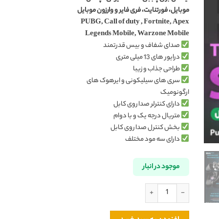
موبایل، فورتنایت، فری فایر و وارزون موبایل
PUBG, Call of duty , Fortnite, Apex
Legends Mobile, Warzone Mobile
صدای شفاف و بیس قدرتمند
درایور های 13 میلی متری
طراحی جذاب و زیبا
سری های سیلیکونی و ایرهوک های
ارگونومیک
دارای کنترلر صدا روی کابل
متریال درجه یک و با دوام
بخش کنترل صدا روی کابل
دارای سه مود مختلف
موجود در انبار
هندزفری گیمینگ سیمی پیوا PIVA S6C Wired Gaming Earphone اورجینال عدد