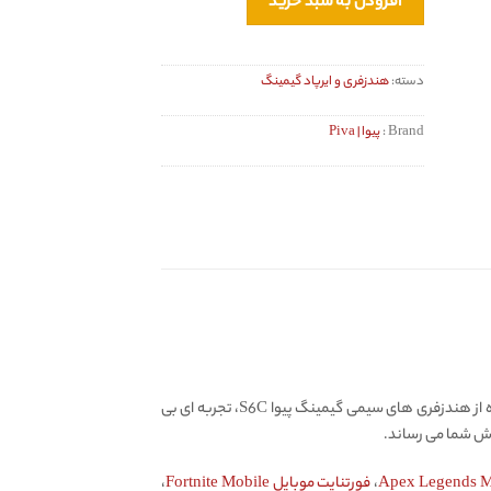
افزودن به سبد خرید
دسته:
هندزفری و ایرپاد گیمینگ
Brand :
پیوا | Piva
هندزفری گیمینگ پیوا PIVA S6C، با داشتن درایور های قدرتمند 13 میلی متری، صدای با کیفیت و شفافی به گوش شما می رساند. با استفاده از هندزفری های سیمی گیمینگ پیوا S6C، تجربه ای بی
وش شما می رساند.
،
فورتنایت موبایل Fortnite Mobile
،