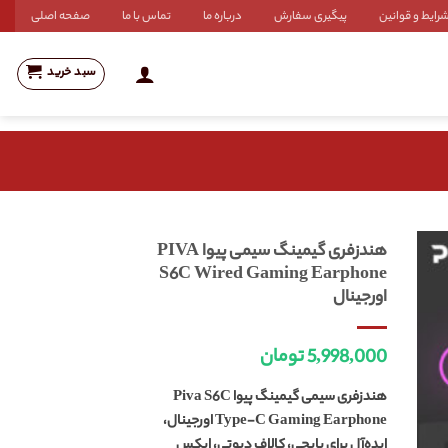
رایط و قوانین
پیگیری سفارش
درباره ما
تماس با ما
صفحه اصلی
سبد خرید
هندزفری گیمینگ سیمی پیوا PIVA
S6C Wired Gaming Earphone
اورجینال
5,998,000
تومان
هندزفری سیمی گیمینگ پیوا Piva S6C
Type-C Gaming Earphone اورجینال،
ایده‌آل برای پابجی، کالاف دیوتی، اپکس