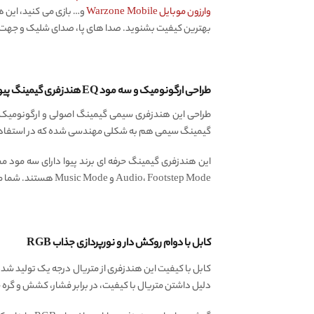
وارزون موبایل Warzone Mobile
و… بازی می کنید، این 
بهترین کیفیت بشنوید. صدا های پا، صدای شلیک و جهت تی
طراحی ارگونومیک و سه مود EQ هندزفری گیمینگ پیوا PIVA S6C
طراحی این هندزفری سیمی گیمینگ اصولی و ارگونومی
گیمینگ سیمی هم به شکلی مهندسی شده که در استفاده 
Audio، Footstep Mode و Music Mode هستند. شما می توانید بر اساس نوع استفاده و نیازتان، مود مورد نظرتان را انتخاب کنید.
کابل با دوام روکش دار و نورپردازی جذاب RGB
دلیل داشتن متریال با کیفیت، در برابر فشار، کشش و گره