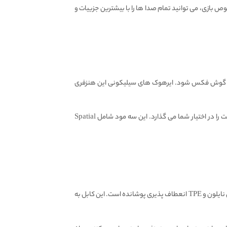
 بازی، می توانید تمام صدا ها را با بیشترین جزییات و
ل گوش فکس شود. ایرهوک های سیلیکونی این هنزفری
این هندزفری گیمینگ حرفه ای برند پیوا دارای سه مود مختلف EQ Tuning می باشد. این هندزفری به دلیل داشتن کارت صدا داخلی، سه حالت را در اختیار شما می گذارد. این سه مود شامل Spatial
کابل با کیفیت این هندزفری از متریال درجه یک تولید شده است. داخل این کابل رشته های مسی فاقد اکسیژن قرار دارد و روی این کابل را روکش نایلون و TPE انعطاف پذیری پوشانده است. این کابل به