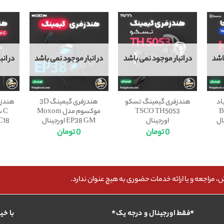
اشد
در انبار موجود نمی باشد
در انبار موجود نمی باشد
در ان
اد
هندزفری گیمینگ تسکو
هندزفری گیمینگ 3D
Ba
TSCO TH5053
موکسوم مدل Moxom
C
اورجینال
EP38 GM اورجینال
C18
0
تومان
0
تومان
مراجعه و یا ارائه خدمات حضوری به هیچ عنوان ندارد.
*فقط اورجینال و درجه یک*
با خی