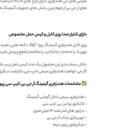
گوشی های ای
های آر جی بی از مهم ترین بخش های تجهیزات گیمینگ هستن
دارای کنترلر صدا روی کابل و کیس حمل مخصوص
روی کابل هندزفری گیمینگ پیوا
S6C
، دکمه هایی تعبیه شد
موزیک را play/pause کنید یا مکالمه را قطع و وصل کنید.
داخل بسته بندی این محصول یک عدد کیس حمل زیپ دار پیو
اگر می خواهید هندزفری سیمی تایپ سی با کیفیت دیگری 
مشخصات هندزفری گیمینگ آر جی بی تایپ سی پیوا PIVA S6C اورجینال
– هندزفری سیمی داخل گوشی گیمینگ
– کانکتور یو اس بی تایپ سی
– درایور های قدرتمند ۱۳ میلی متری
– نورپردازی جذاب آر جی بی
– میکروفون روی سیم