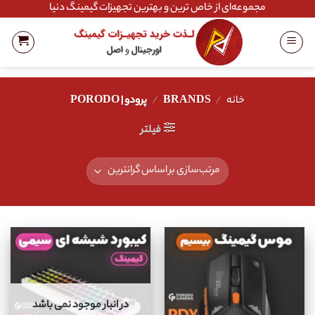
Ski
مجموعه‌ای از خاص ترین و بهترین تجهیزات گیمینگ دنیا
t
conten
خانه
/
BRANDS
/
پرودو | PORODO
فیلتر
در انبار موجود نمی باشد