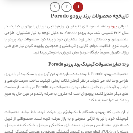
۲
۱
تاریخچه محصولات برند پرودو Porodo
کمپانی
پرودو
با هدف عرضه ی جدیدترین لوازم جانبی موبایل با بهترین کیفیت، در
سال ۲۰۱۴ تاسیس شد. برند پرودو Porodo به دلیل توجه به نیاز مشتریان، طراحی
منحصربفرد و خدماتش خیلی زود مشتریان خود را پیدا کرد. محصولات برند پرودو با
رعایت تنوع، خلاقیت، دوام، کارایی و اثربخشی و همچنین برآورده کردن نیاز های فنی
روزانه کاربران سریعاً جایگاه خود را میان کاربران به درستی پیدا کرد.
وجه تمایز محصولات گیمینگ برند پرودو Porodo
محصولات پرودو Porodo با توجه به دستاوردها و فن آوری روز و سبک زندگی امروزی
طراحی و ساخته می شوند. در نظر گرفتن نکات ایمنی، کیفیت ساخت، سرعت بازدهی و
کارایی و اثربخشی از دلایل متمایز بودن محصولات برند Porodo می باشند. از سیاست
های دیگر متمایز کننده پرودو آن است که مقرون به صرفه باشد و در عین حال به هیچ
وجه کیفیت را تضعیف نکند.
از آن جایی که پورودو همگام با تکنولوژی روز حرکت کرده، خط تولید محصولات
گیمینگ خود را نیز به تازگی معرفی و به بازار عرضه کرده است. محصولاتی از قبیل
دسته بازی مغناطیسی موبایل، دسته بازی مکانیکی موبایل، خنک کننده موبایل،
دسته بازی PUBG، انواع موس و کیبورد گیمینگ، هدفون و هدست گیمینگ، گیمپد