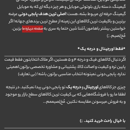
گیمینگ، دسته بازی بلوتوثی موبایل و هر چیز دیگه ای که به موبایل
گیمینگ حرفه ای مربوط بشه، هست!
اصلی ترین هدف پابجی دونی
عرضه
برترین و باکیفیت ترین کالاهای این زمینه از مطرح ترین برندهای جهانه! اگر
خواستین بیشتر باهامون آشنا شین حتما یه سری به
بزنین.
صفحه درباره ما
مُخ‌لِصیم. ;)
*فقط اورجینال و درجه یک*
اگر دنبال کالاهای فیک و درجه ۴ و ۵ هستین، اگر ملاک انتخابتون فقط قیمت
پایین تره و کیفیت و اصالت کالا، پشتیبانی و مشاوره تخصصی براتون اهمیتی
نداره، پابجی دونی نمیتونه انتخاب مناسبی براتون باشه! (بی تعارف)
چیزی جز کالاهای
اورجینال
و
درجه یک
تو پابجی دونی پیدا نمیکنید. در نتیجه
لطفا ما رو با فروشگاه‌هایی که بی کیفیت ترین کالاهای سطح بازار رو موجود
و به فروش میرسونن مقایسه نکنین. مُخ‌لِصیممم…
با خیال راحت خرید کنید. ;)