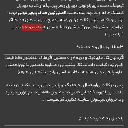
گیمینگ، دسته بازی بلوتوثی موبایل و هر چیز دیگه ای که به موبایل
گیمینگ حرفه ای مربوط بشه، هست!
اصلی ترین هدف پابجی دونی
عرضه
برترین و باکیفیت ترین کالاهای این زمینه از مطرح ترین برندهای جهانه! اگر
خواستین بیشتر باهامون آشنا شین حتما یه سری به
بزنین.
صفحه درباره ما
مُخ‌لِصیم. ;)
*فقط اورجینال و درجه یک*
اگر دنبال کالاهای فیک و درجه ۴ و ۵ هستین، اگر ملاک انتخابتون فقط قیمت
پایین تره و کیفیت و اصالت کالا، پشتیبانی و مشاوره تخصصی براتون اهمیتی
نداره، پابجی دونی نمیتونه انتخاب مناسبی براتون باشه! (بی تعارف)
چیزی جز کالاهای
اورجینال
و
درجه یک
تو پابجی دونی پیدا نمیکنید. در نتیجه
لطفا ما رو با فروشگاه‌هایی که بی کیفیت ترین کالاهای سطح بازار رو موجود
و به فروش میرسونن مقایسه نکنین. مُخ‌لِصیممم…
با خیال راحت خرید کنید. ;)