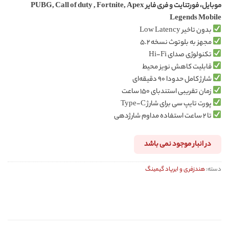
امتیازدهی
موبایل، فورتنایت و فری فایر PUBG, Call of duty , Fortnite, Apex
مشتری
Legends Mobile
بدون تاخیر Low Latency
مجهز به بلوتوث نسخه ۵.۲
تکنولوژی صدای Hi-Fi
قابلیت کاهش نویز محیط
شارژ کامل حدودا ۹۰ دقیقه‌ای
زمان تقریبی استندبای ۱۵۰ ساعت
پورت تایپ سی برای شارژ Type-C
تا ۲ ساعت استفاده مداوم شارژدهی
در انبار موجود نمی باشد
دسته:
هندزفری و ایرپاد گیمینگ