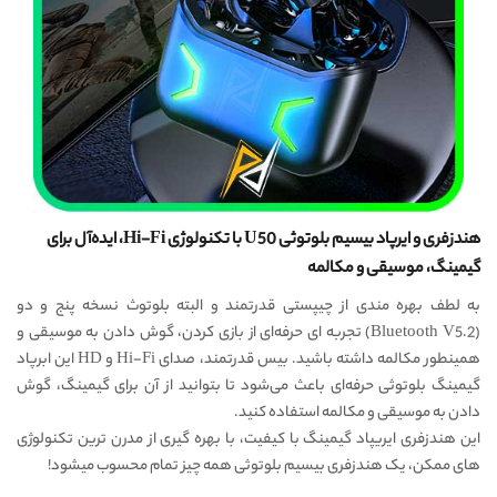
هندزفری و ایرپاد بیسیم بلوتوثی U50 با تکنولوژی Hi-Fi، ایده‌‌آل برای
گیمینگ، موسیقی و مکالمه
به لطف بهره مندی از چیپستی قدرتمند و البته بلوتوث نسخه پنج و دو
(Bluetooth V5.2) تجربه ای حرفه‌ای از بازی کردن، گوش دادن به موسیقی و
همینطور مکالمه داشته باشید. بیس قدرتمند، صدای Hi-Fi و HD این ابرپاد
گیمینگ بلوتوثی حرفه‌ای باعث می‌شود تا بتوانید از آن برای گیمینگ، گوش
دادن به موسیقی و مکالمه استفاده کنید.
این هندزفری ایریپاد گیمینگ با کیفیت، با بهره گیری از مدرن ترین تکنولوژی
های ممکن، یک هندزفری بیسیم بلوتوثی همه چیز تمام محسوب میشود!