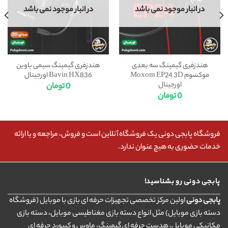
در انبار موجود نمی باشد
در انبار موجود نمی باشد
هندزفری گیمینگ سه بعدی
هندزفری گیمینگ سیمی باوین
موکسوم Moxom EP24 3D
Bavin HX836 اورجینال
اورجینال
0
تومان
0
تومان
فروشگاه پابجی دونی یک فروشگاه آنلاین است و فروش، مراجعه و یا ارائه
خدمات حضوری به هیچ عنوان ندارد.
پابجی دونی رو بشناسید!
پابجی دونی
اولین مرکز تخصصی تجهیزات حرفه ای بازی با موبایل (فروشگاه
دسته بازی موبایل) مثل انواع دسته بازی مغناطیسی موبایل، دسته بازی
مکانیکی موبایل، هدست حرفه ای گیمینگ، ماوس و کیبورد حرفه ای