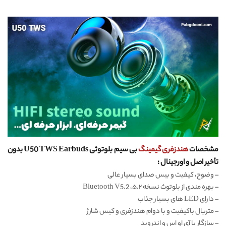
مشخصات
هندزفری گیمینگ
بی سیم بلوتوثی U50 TWS Earbuds بدون
تأخیر اصل و اورجینال :
–
وضوح، کیفیت و بیس صدای بسیار عالی
–
بهره مندی از بلوتوث نسخه ۵.۲، Bluetooth V5.2
–
دارای LED های بسیار جذاب
–
متریال باکیفیت و با دوام هندزفری و کیس شارژ
–
سازگار با آی او اس و اندروید