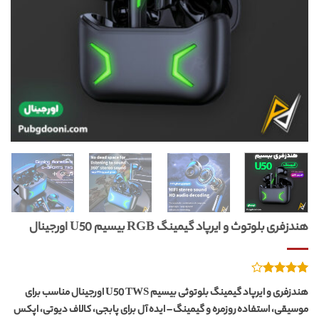
هندزفری بلوتوث و ایرپاد گیمینگ RGB بیسیم U50 اورجینال
5
امتیازدهی
هندزفری و ایرپاد گیمینگ بلوتوثی بیسیم U50 TWS اورجینال مناسب برای
از
4.00
موسیقی، استفاده روزمره و گیمینگ – ایده آل برای پابجی، کالاف دیوتی، اپکس
5 در