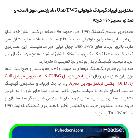
هندزفری ایرپاد گیمینگ بلوتوثی U50 TWS ، شارژدهی فوق العاده و
صدای استریو ۳۶۰ درجه
هندزفری بیسیم گیمینگ U50، طی حدود ۹۰ دقیقه در کیس شارژ خود شارژ
می‌شود. این هندزفری بلوتوثی گیمینگ تا ۲ ساعت استفاده مداوم شارژدهی
دارد. باتری ایرباد های U50 TWS چهل میلی آمپر ساعتیست. این هندزفری
گیمینگ بیسیم با کمک یک پورت USB-C شارژ میشود. همچنین سیگنال این
ایرپاد بیسیم گیمینگ پایدار بوده و برد تقریبی ۱۵ متر دارد.
صدای این هنزفری گیمینگ حرفه‌ای به صورت ۳۶۰ درجه و بسیار واضح است. شما
برای بازی های بتل رویال مثل
پابجی موبایل PUBG
،
کالاف دیوتی موبایل Call
Of Duty
،
اپکس لجندز موبایل Apex
و… به یک ایرپاد و هندزفری گیمینگ
مناسب احتیاج دارید تا بتوانید بدون تأخیر تمامی صداهای بازی را به خوبی
بشنوید. صدای پای انمی، صدای تیر، صدای هم تیمی ها و دیگر صداها بازی را
می‌توانید با بیشترین جزییات و کمترین تأخیر با هندزفری گیمینگ بلوتوث U50
True Wireless بشنوید.