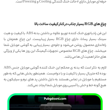
حرفه ای موبایل دارای ۲ حالت خنک کنندگی Cooling و Freezing است.
چراغ های RGB بسیار جذاب در کنار کیفیت ساخت بالا
این فن رادیاتوری خنک کننده توربو علاوه بر داشتن بدنه ABS با کیفیت و هیت
سینک بسیار رسانا، دارای چراغ RGB بسیار زیباییست. این چراغ همزمان با
راه‌اندازی محصول روشن می‌شود و جلوه‌ی بسیار زیبایی به گوشی موبایل شما
میبخشد. چراغ های RGB مخصوص تجهیزات گیمینگ این روز ها یکی از ویژگی
های حائز اهمیت آن ها می‌باشد.
لازم به ذکر است که بدنه ی محکم این خنک کننده گوشی موبایل جنس ABS
بوده که متریال بسیار با کیفیت و با دوامیست. همینطور بخش هایی که به طور
مستقیم با موبایل در تماس هستند به دلیل داشتن پد های نرم و سیلیکون به
هیچ گونه خط و خش یا آسیبی روی موبایل شما ایجاد نمی‌کند.