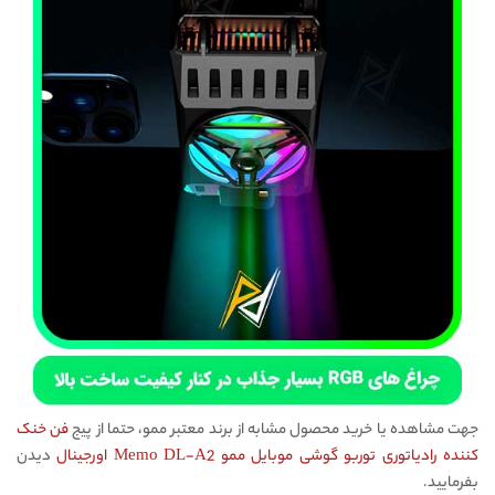
جهت مشاهده یا خرید محصول مشابه از برند معتبر ممو، حتما از پیج
فن خنک
کننده رادیاتوری توربو گوشی موبایل ممو Memo DL-A2 اورجینال
دیدن
بفرمایید.