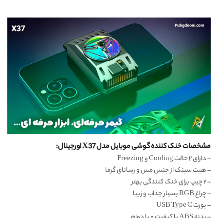
مشخصات خنک کننده گوشی موبایل مدل X37 اورجینال:
– دارای ۲ حالت Cooling و Freezing
– هیت سینک از جنس مس و رسانای گرما
– ۲ چیپ برای خنک کنندگی بهتر
– چراغ RGB بسیار جذاب و زیبا
– پورت USB Type C
– بدنه ABS با کیفیت و با دوام