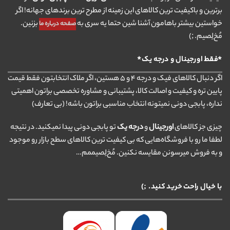
برترین و باکیفیت ترین کالاهای این زمینه از مطرح ترین برندهای جهانه! اگر
خواستین بیشتر باهامون آشنا شین حتما یه سری به
بزنین.
صفحه درباره ما
مُخ‌لِصیم. ;)
*فقط اورجینال و درجه یک*
اگر دنبال کالاهای فیک و درجه ۴ و ۵ هستین، اگر ملاک انتخابتون فقط قیمت
پایین تره و کیفیت و اصالت کالا، پشتیبانی و مشاوره تخصصی براتون اهمیتی
نداره، پابجی دونی نمیتونه انتخاب مناسبی براتون باشه! (بی تعارف)
چیزی جز کالاهای
اورجینال
و
درجه یک
تو پابجی دونی پیدا نمیکنید. در نتیجه
لطفا ما رو با فروشگاه‌هایی که بی کیفیت ترین کالاهای سطح بازار رو موجود
و به فروش میرسونن مقایسه نکنین. مُخ‌لِصیممم…
با خیال راحت خرید کنید. ;)