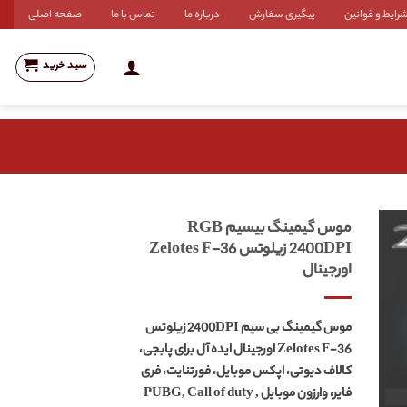
رایط و قوانین
پیگیری سفارش
درباره ما
تماس با ما
صفحه اصلی
سبد خرید
موس گیمینگ بیسیم RGB
2400DPI زیلوتس Zelotes F-36
اورجینال
موس گیمینگ بی سیم 2400DPI زیلوتس
Zelotes F-36 اورجینال ایده آل برای پابجی،
کالاف دیوتی، اپکس موبایل، فورتنایت، فری
فایر، وارزون موبایل PUBG, Call of duty ,