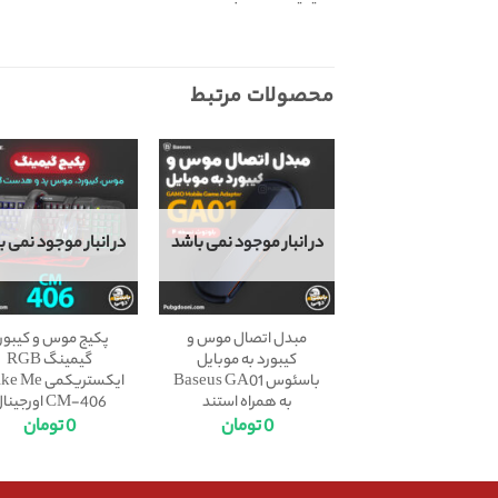
محصولات مرتبط
در انبار موجود نمی باشد
در انبار موجود نمی ب
مبدل اتصال موس و
پکیج موس و کیبور
کیبورد به موبایل
گیمینگ RGB
باسئوس Baseus GA01
ایکستریکمی Me
به همراه استند
CM-406 اورجینال
0
تومان
0
تومان