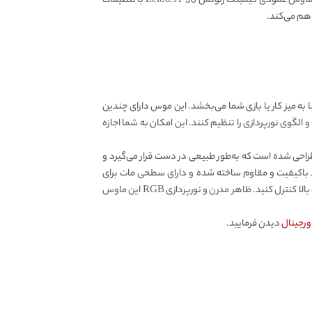
و درد در دست ها و مچ ها جلوگیری می کند. برای گیمرها، این نوع موس علاوه بر کاهش آسیب‌های جسمی، دقت و کنترل را افزایش می دهد. ماوس عمودی گیمینگ زلوتس Zelotes F 36 با تنظیمات
اهم می‌کند.
RGB جذاب این موس، جلوه‌ای مدرن و زیبا به میز کار یا بازی شما می‌بخشد. این موس دارای چندین
گوی نورپردازی را تنظیم کنند. این امکان به شما اجازه
گونه‌ای طراحی شده است که به‌طور طبیعی در دست قرار می‌گیرد و
د باکیفیت و مقاوم ساخته شده و دارای سطحی مات برای
جلوگیری از لغزش است. شکل منحنی بدنه ی این موس و محل قرارگیری دکمه‌ های این موس باعث می شود تا بتوانید بازی را به آسانی و با دقت بالا کنترل کنید. ظاهر مدرن و نورپردازی RGB این ماوس
دیدن فرمایید.