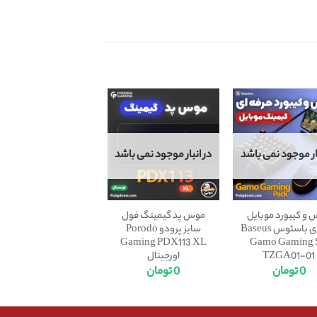
بار موجود نمی باشد
در انبار موجود نمی باشد
و کیبورد موبایل
موس پد گیمینگ فول
حرفه‌ای باسئوس Baseus
سایز پرودو Porodo
Gaming PDX113 XL
Gamo Gaming 
TZGA01-01
اورجینال
0
تومان
0
تومان