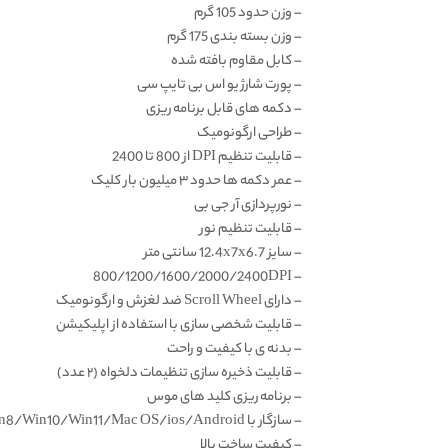
– وزن حدود 105 گرم
– وزن بسته بندی 175 گرم
– کابل مقاوم بافته شده
– پورت شارژ یو اس بی تایپ سی
– دکمه های قابل برنامه ریزی
– طراحی ارگونومیک
– قابلیت تنظیم DPI از 800 تا 2400
– عمر دکمه ها حدود ۳ میلیون بار کلیک
– نورپردازی آر جی بی
– قابلیت تنظیم نور
– سایز 12.4x7x6.7 سانتی متر
– 800/1200/1600/2000/2400DPI
– دارای Scroll Wheel ضد لغزش و ارگونومیک
– قابلیت شخصی سازی با استفاده از اپلیکیشن
– بدنه ی با کیفیت و راحت
– قابلیت ذخیره سازی تنظیمات دلخواه (۲ عدد)
– برنامه ریزی کلید های موس
– سازگار با Win7/Win8/Win10/Win11/Mac OS/ios/Android
– کیفیت ساخت بالا