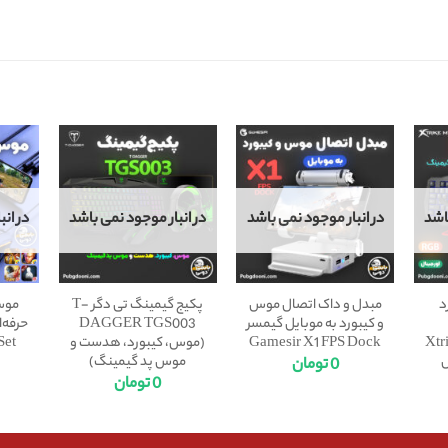
اشد
در انبار موجود نمی باشد
در انبار موجود نمی باشد
در ان
د
مبدل و داک اتصال موس
پکیج گیمینگ تی دگر T-
موس 
و کیبورد به موبایل گیمسر
DAGGER TGS003
Xtrike 
Gamesir X1 FPS Dock
(موس، کیبورد، هدست و
Set
موس پد گیمینگ)
0
تومان
0
تومان