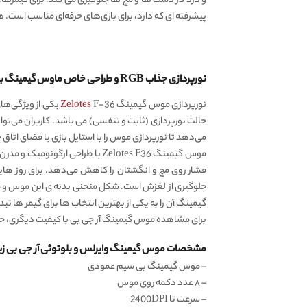
پیشرفته ای که دارد، برای بازی‌های حرفه‌ای مناسب است. 
نورپردازی جذاب RGB و طراحی خاص ماوس گیمینگ بلوتوثی ZELOTES F-36 Vertical Mouse
نورپردازی موس گیمینگ
Zelotes
حالت نورپردازی (ثابت و تنفسی) می باشد. کاربران می‌تو
می‌دهد تا نورپردازی موس را با استایل بازی یا فضای ا
موس گیمینگ Zelotes F36 با طراح
فشار روی مچ و انگشتان را کاهش می‌دهد. برای روز های
گیمینگ آن را به یکی از بهترین انتخاب ها برای گیمر ها تب
برای مشاهده موس گیمینگ آر جی بی با کیفیت دیگری، ح
مشخصات موس گیمینگ وایرلس و بلوتوثی آر جی بی زیلوتس Zelotes مدل F-36 
– موس گیمینگ بی سیم عمودی
– ۸ عدد دکمه روی موس
– سرعت تا 2400DPI