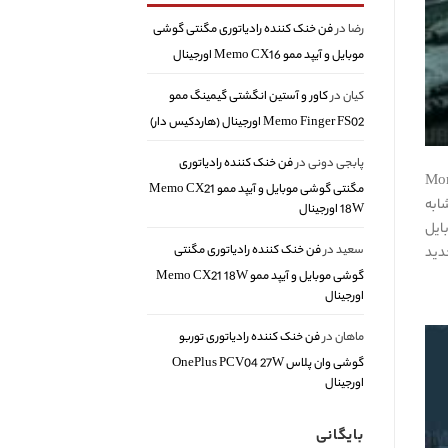
رضا
در
فن خنک کننده رادیاتوری مگنتی گوشی
موبایل و آیپد ممو Memo CX16 اورجینال
کیان
در
کاور و آستین انگشتی گیمینگ ممو
Memo Finger FS02 اورجینال (هاردکیس دار)
پابجی دونی
در
فن خنک کننده رادیاتوری
MoreFun Studio
مگنتی گوشی موبایل و آیپد ممو Memo CX21
ن، مشابه
18W اورجینال
ی موبایل
سعید
در
فن خنک کننده رادیاتوری مگنتی
دید
گوشی موبایل و آیپد ممو Memo CX21 18W
اورجینال
ماهان
در
فن خنک کننده رادیاتوری توربو
گوشی وان پلاس OnePlus PCV04 27W
اورجینال
بایگانی