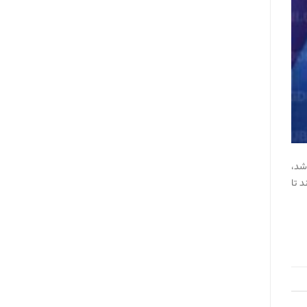
شد،
دند تا