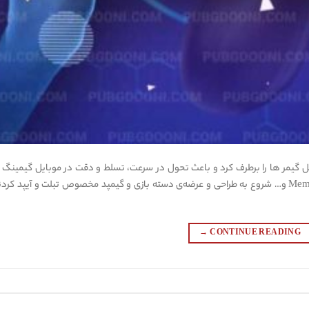
یل گیمر ها را برطرف کرد و باعث تحول در سرعت، تسلط و دقت در موبایل گیمینگ 
کمپانی های معتبری همچون گیمسر Gamesir، ممو Memo و… شروع به طراحی و عرضه‌ی دسته بازی و گیمپد مخصوص تبلت و آیپد کر
→
CONTINUE READING