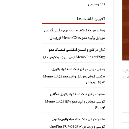
نقد و بررسی
آخرین کامنت ها
رضا
در
فن خنک کننده رادیاتوری مگنتی گوشی
موبایل و آیپد ممو Memo CX16 اورجینال
کیان
در
کاور و آستین انگشتی گیمینگ ممو
Memo Finger FS02 اورجینال (هاردکیس دار)
پابجی دونی
در
فن خنک کننده رادیاتوری
ا چه
مگنتی گوشی موبایل و آیپد ممو Memo CX21
اصه
18W اورجینال
سعید
در
فن خنک کننده رادیاتوری مگنتی
گوشی موبایل و آیپد ممو Memo CX21 18W
اورجینال
ماهان
در
فن خنک کننده رادیاتوری توربو
گوشی وان پلاس OnePlus PCV04 27W