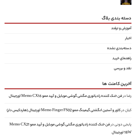
دسته بندی بلاگ
آموزش و ترفند
اخبار
دسته‌بندی نشده
راهنمای خرید
نقد و بررسی
آخرین کامنت ها
رضا
در
فن خنک کننده رادیاتوری مگنتی گوشی موبایل و آیپد ممو Memo CX16 اورجینال
کیان
در
کاور و آستین انگشتی گیمینگ ممو Memo Finger FS02 اورجینال (هاردکیس دار)
پابجی دونی
در
فن خنک کننده رادیاتوری مگنتی گوشی موبایل و آیپد ممو Memo CX21
18W اورجینال