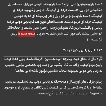
دسته بازی موبایل) مثل انواع دسته بازی مغناطیسی موبایل، دسته بازی
مکانیکی موبایل، هدست حرفه ای گیمینگ، ماوس و کیبورد حرفه ای
گیمینگ، دسته بازی بلوتوثی موبایل و هر چیز دیگه ای که به موبایل
گیمینگ حرفه ای مربوط بشه، هست!
اصلی ترین هدف پابجی دونی
عرضه
برترین و باکیفیت ترین کالاهای این زمینه از مطرح ترین برندهای جهانه! اگر
خواستین بیشتر باهامون آشنا شین حتما یه سری به
بزنین.
صفحه درباره ما
مُخ‌لِصیم. ;)
*فقط اورجینال و درجه یک*
اگر دنبال کالاهای فیک و درجه ۴ و ۵ هستین، اگر ملاک انتخابتون فقط قیمت
پایین تره و کیفیت و اصالت کالا، پشتیبانی و مشاوره تخصصی براتون اهمیتی
نداره، پابجی دونی نمیتونه انتخاب مناسبی براتون باشه! (بی تعارف)
چیزی جز کالاهای
اورجینال
و
درجه یک
تو پابجی دونی پیدا نمیکنید. در نتیجه
لطفا ما رو با فروشگاه‌هایی که بی کیفیت ترین کالاهای سطح بازار رو موجود
و به فروش میرسونن مقایسه نکنین. مُخ‌لِصیممم…