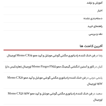
آموزش و ترفند
اخبار
دسته‌بندی نشده
راهنمای خرید
نقد و بررسی
آخرین کامنت ها
رضا
در
فن خنک کننده رادیاتوری مگنتی گوشی موبایل و آیپد ممو Memo CX16 اورجینال
کیان
در
کاور و آستین انگشتی گیمینگ ممو Memo Finger FS02 اورجینال (هاردکیس دار)
پابجی دونی
در
فن خنک کننده رادیاتوری مگنتی گوشی موبایل و آیپد ممو Memo CX21
18W اورجینال
سعید
در
فن خنک کننده رادیاتوری مگنتی گوشی موبایل و آیپد ممو Memo CX21 18W
اورجینال