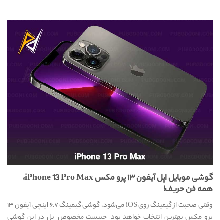
گوشی موبایل اپل آیفون ۱۳ پرو مکس iPhone 13 Pro Max،
همه فن حریف!
وقتی صحبت از گیمینگ روی iOS می‌شود، گوشی گیمینگ ۶.۷ اینچی آیفون ۱۳
پرو مکس بهترین انتخاب خواهد بود. چیپست مخصوص اپل در این گوشی