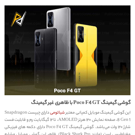
گوشی گیمینگ Poco F4 GT با ظاهری غیر گیمینگ
این گوشی گیمینگ موبایل کمپانی معتبر
شیائومی
دارای چیپست Snapdragon
8 Gen 1، صفحه نمایش ۱۲۰ هرتز AMOLED، تا ۱۲ گیگابایت رم و قابلیت فست
شارژ ۱۲۰ وات می‌باشد. گوشی گیمینگ Poco F4 GT دارای دکمه های فیزیکی
مغناطیسی است (مانند Black Shark Pro). ظاهر این گوشی موبایل مشابه