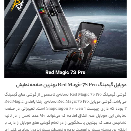
موبایل گیمینگ Red Magic 7S Pro بهترین صفحه نمایش
گوشی گیمینگ Red Magic 7S Pro نسخه‌ی نامعمول از گوشی های گیمینگ
می‌باشد. گوشی موبایل Red Magic 7S Pro نسخه‌ی ارتقا یافته‌ی Red Magic
7 بوده که دارای چیپست Snapdragon 8+ Gen 1 است. تغییراتی در صفحه
نمایش این موبایل هم اتفاق افتاده که می‌تواند ۹۶۰ عدد لمس را در ثانیه
تشخیص دهد که بهترین پاسخگویی را در تمام گوشی های موبایل را دارد. با
اینکه این مسئله بسیار پر اهمیت بوده و تغییرات بسیار زیادی ایجاد می‌کند، اما