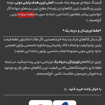
گیمینگ حرفه ای مربوط بشه، هست!
اصلی ترین هدف پابجی دونی
عرضه
برترین و باکیفیت ترین کالاهای این زمینه از مطرح ترین برندهای جهانه! اگر
خواستین بیشتر باهامون آشنا شین حتما یه سری به
بزنین.
صفحه درباره ما
مُخ‌لِصیم. ;)
*فقط اورجینال و درجه یک*
اگر دنبال کالاهای فیک و درجه ۴ و ۵ هستین، اگر ملاک انتخابتون فقط قیمت
پایین تره و کیفیت و اصالت کالا، پشتیبانی و مشاوره تخصصی براتون اهمیتی
نداره، پابجی دونی نمیتونه انتخاب مناسبی براتون باشه! (بی تعارف)
چیزی جز کالاهای
اورجینال
و
درجه یک
تو پابجی دونی پیدا نمیکنید. در نتیجه
لطفا ما رو با فروشگاه‌هایی که بی کیفیت ترین کالاهای سطح بازار رو موجود
و به فروش میرسونن مقایسه نکنین. مُخ‌لِصیممم…
با خیال راحت خرید کنید. ;)