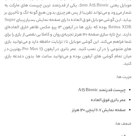
موبایل یعنی 5nm A15 Bionic، یکی از قدرتمند ترین چیپست های مارکت به
شمار می‌رود و می‌تواند تقریبا از پس هر چیزی بدون هیچ گونه لگ و تأخیری بر
بیاید. این گوشی موبایل فوق العاده دارای صفحه نمایش بسیار زیبای Super
Retina XDR بوده که بازی ها در آیفون ۱۳ پرو مکس ظاهر خارق العاده‌ای
دارند. نرخ تازه سازی صفحه ۱۲۰ هرتز تجربه‌ی روان و کاملا بی نقصی از بازی را برای
شما فراهم می‌کند. این گوشی موبایل تا ۱ ترابایت حافظه دارد و می‌توانید بازی
های متنوعی را در آن نصب کنید. عمر باتری در آیفون 13 Pro Max بهترین در
میان تمام گوشی های آیفون بوده و می‌توانید ساعت ها بدون دغدغه بازی
کنید.
مزیت ها:
چیپست قدرتمند A15 Bionic
عمر باتری فوق العاده
صفحه نمایش ۶.۷ اینچی ۱۲۰ هرتز
ضعف ها: