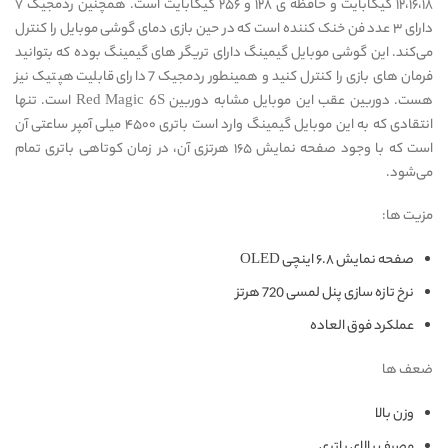
۱۲،۱۶،۱۸ گیگابایت و حافظه ی ۱۲۸ و ۲۵۶ گیگابایت است. همچنین ردمجیک ۷
دارای ۳ عدد فن خنک کننده است که در حین بازی دمای گوشی موبایل را کنترل
می‌کند. این گوشی موبایل گیمینگ دارای تریگر های گیمینگ بوده که بتوانید
فرمان های بازی را کنترل کنید و همینطور ردمجیک 7 دارای قابلیت هپتیک نیز
هست. دوربین عقب این موبایل مشابه دوربین Red Magic 6S است. تنها
انتقادی که به این موبایل گیمینگ وارد است باتری ۴۵۰۰ میلی آمپر ساعتی آن
است که با وجود صفحه نمایش ۱۶۵ هرتزی آن،‌ در زمان کوتاهی باتری تمام
می‌شود.
مزیت ها:
صفحه نمایش ۶.۸ اینچی OLED
نرخ تازه سازی پنل لمسی 720 هرتز
عملکرد فوق العاده
ضعف ها
وزن بالا
مصرف بالای باتری