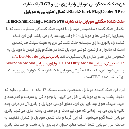
فن خنک کننده گوشی موبایل رادیاتوری توربو RGB بلک شارک
BlackShark MagCooler 3 Pro
، اتصال آهنربایی به موبایل
خنک کننده مگنتی موبایل بلک شارک
BlackShark MagCooler 3 Pro
،
یک فن خنک کننده مخصوص موبایل با قدرت خنک کنندگی بسیار بالاست که با
بسیاری از گوشی های موبایل iOS و اندروید سازگار می باشد. این فن خنک
کننده رادیاتوری دارای سیستم خنک کنندگی بر پایه هیت سینک قدرتمندی
است که مانع از داغ شدن گوشی موبایل شما در هنگام بازی کردن با موبایل به
خصوص بازی های بتل رویال سنگین مانند
پابجی موبایل PUBG Mobile
،
کالاف دیوتی موبایل Call of Duty Mobile
،
وارزون موبایل Warzone Mobile
و… می‌شود. فن خنک کننده گوشی موبایل بلک شارک مگ کولر دارای چیپست
بزرگ و قدرتمند TEC است.
این فن خنک کننده موبایل همچنین هیت سینک 17 تکه ای رسانایی دارد که
دقیقا پشت بدنه ی موبایلتان قرار می گیرد. با وجود فن پر سرعت و قدرتمند و
هیت سینک فوق رسانای این فن، دمای گوشی موبایل و باتری آن در عرض چند
ثانیه پایین می‌آید. زمانی که طولانی مدت و در فضای بسته بازی می‌کنید باتری
موبایل شما گرم می‌شود. اگر این گرما و داع شدن موبایل را کنترل نکنید، به
سخت افزار موبایل شما آسیب های جبران ناپذیری وارد شده و سلامت باتری