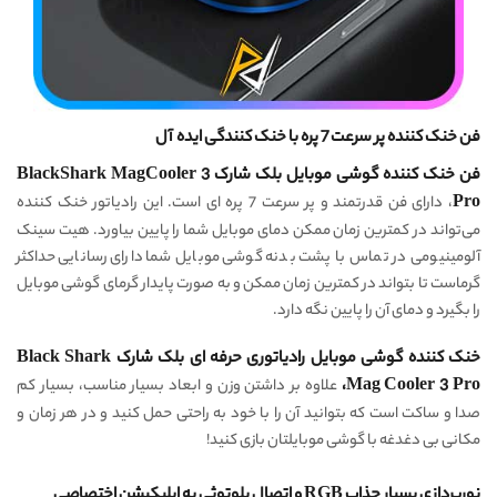
فن خنک کننده پر سرعت 7 پره با خنک کنندگی ایده آل
فن خنک کننده گوشی موبایل بلک شارک BlackShark
3
MagCooler
Pro
، دارای فن قدرتمند و پر سرعت 7 پره ای است. این رادیاتور خنک کننده
می‌تواند در کمترین زمان ممکن دمای موبایل شما را پایین بیاورد. هیت سینک
آلومینیومی در تماس با پشت بدنه گوشی موبایل شما دارای رسانایی حداکثر
گرماست تا بتواند در کمترین زمان ممکن و به صورت پایدار گرمای گوشی موبایل
را بگیرد و دمای آن را پایین نگه دارد.
خنک کننده گوشی موبایل رادیاتوری حرفه ای بلک شارک Black Shark
Mag Cooler 3 Pro،
علاوه بر داشتن وزن و ابعاد بسیار مناسب، بسیار کم
صدا و ساکت است که بتوانید آن را با خود به راحتی حمل کنید و در هر زمان و
مکانی بی دغدغه با گوشی موبایلتان بازی کنید!
نورپردازی بسیار جذاب RGB و اتصال بلوتوثی به اپلیکیشن اختصاصی