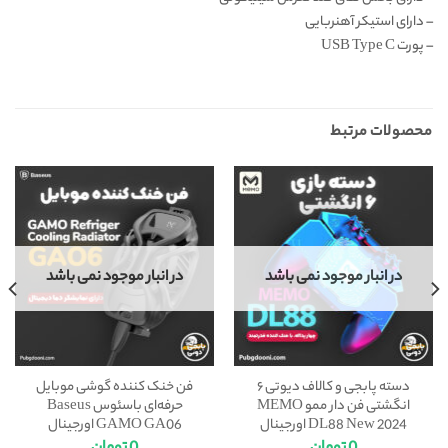
– دارای استیکر آهنربایی
– پورت USB Type C
محصولات مرتبط
در انبار موجود نمی باشد
در انبار موجود نمی باشد
دسته پابجی و کالاف دیوتی ۶
فن خنک کننده گوشی موبایل
انگشتی فن دار ممو MEMO
حرفه‌ای باسئوس Baseus
DL88 New 2024 اورجینال
GAMO GA06 اورجینال