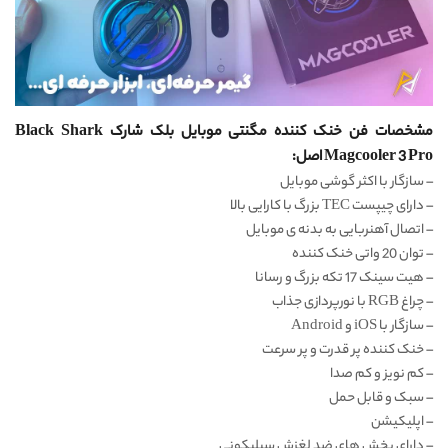
مشخصات فن خنک کننده مگنتی موبایل بلک شارک Black Shark
Magcooler 3 Pro اصل:
– سازگار با اکثر گوشی موبایل
– دارای چیپست TEC بزرگ با کارایی بالا
– اتصال آهنربایی به بدنه ی موبایل
– توان 20 واتی خنک کننده
– هیت سینک 17 تکه بزرگ و رسانا
– چراغ RGB با نورپردازی جذاب
– سازگار با iOS و Android
– خنک کننده پر قدرت و پر سرعت
– کم نویز و کم صدا
– سبک و قابل حمل
– اپلیکیشن
– دارای بخش های ضد لغزش سیلیکونی