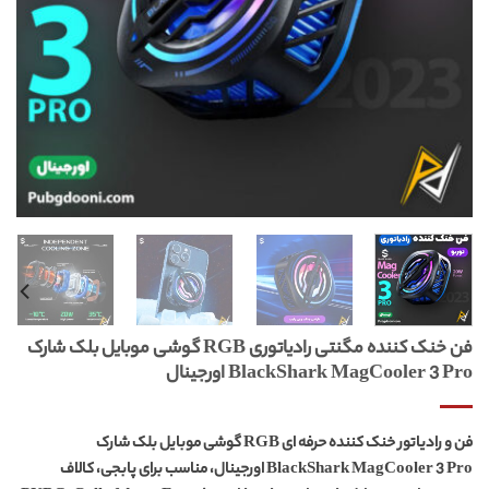
فن خنک کننده مگنتی رادیاتوری RGB گوشی موبایل بلک شارک
BlackShark MagCooler 3 Pro اورجینال
فن و رادیاتور خنک کننده حرفه ای RGB گوشی موبایل بلک شارک
BlackShark MagCooler 3 Pro اورجینال، مناسب برای پابجی، کالاف