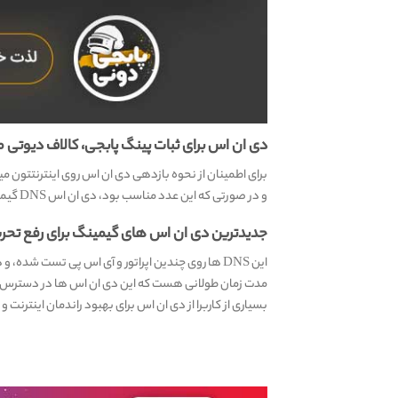
دی ان اس برای ثبات پینگ پابجی، کالاف دیوتی موب
برای اطمینان از نحوه بازدهی دی ان اس روی اینترنتتون میتونید از اپلیکیشن Ping برای استعلام پینگ ت
و در صورتی که این عدد مناسب بود، دی ان اس DNS گیمینگ رو تنظیم و استفاده کنید.
جدیدترین دی ان اس های گیمینگ برای رفع تحری
این DNS ها روی چندین اپراتور و آی اس پی تست شده، و همگی به درستی داخل ایران کار میکنند.
مدت زمان طولانی هست که این دی ان اس ها در دسترس هستن
بسیاری از کاربرا از دی ان اس برای بهبود راندمان اینترنت