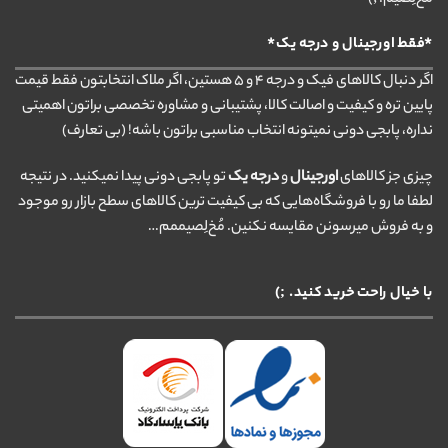
مُخ‌لِصیم. ;)
*فقط اورجینال و درجه یک*
اگر دنبال کالاهای فیک و درجه ۴ و ۵ هستین، اگر ملاک انتخابتون فقط قیمت
پایین تره و کیفیت و اصالت کالا، پشتیبانی و مشاوره تخصصی براتون اهمیتی
نداره، پابجی دونی نمیتونه انتخاب مناسبی براتون باشه! (بی تعارف)
چیزی جز کالاهای
اورجینال
و
درجه یک
تو پابجی دونی پیدا نمیکنید. در نتیجه
لطفا ما رو با فروشگاه‌هایی که بی کیفیت ترین کالاهای سطح بازار رو موجود
و به فروش میرسونن مقایسه نکنین. مُخ‌لِصیممم…
با خیال راحت خرید کنید. ;)