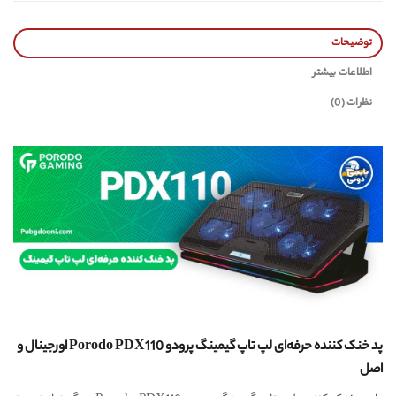
توضیحات
اطلاعات بیشتر
نظرات (0)
پد خنک کننده حرفه‌ای لپ تاپ گیمینگ پرودو Porodo PDX110 اورجینال و
اصل