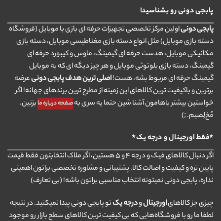
پابجی دونی رو بشناسید!
پابجی دونی
اولین مرکز تخصصی تجهیزات حرفه ای بازی با موبایل (فروشگاه
دسته بازی موبایل) مثل انواع دسته بازی مغناطیسی موبایل، دسته بازی
مکانیکی موبایل، هدست حرفه ای گیمینگ، ماوس و کیبورد حرفه ای
گیمینگ، دسته بازی بلوتوثی موبایل و هر چیز دیگه ای که به موبایل
گیمینگ حرفه ای مربوط بشه، هست!
اصلی ترین هدف پابجی دونی
عرضه
برترین و باکیفیت ترین کالاهای این زمینه از مطرح ترین برندهای جهانه! اگر
خواستین بیشتر باهامون آشنا شین حتما یه سری به
بزنین.
صفحه درباره ما
مُخ‌لِصیم. ;)
*فقط اورجینال و درجه یک*
اگر دنبال کالاهای فیک و درجه ۴ و ۵ هستین، اگر ملاک انتخابتون فقط قیمت
پایین تره و کیفیت و اصالت کالا، پشتیبانی و مشاوره تخصصی براتون اهمیتی
نداره، پابجی دونی نمیتونه انتخاب مناسبی براتون باشه! (بی تعارف)
چیزی جز کالاهای
اورجینال
و
درجه یک
تو پابجی دونی پیدا نمیکنید. در نتیجه
لطفا ما رو با فروشگاه‌هایی که بی کیفیت ترین کالاهای سطح بازار رو موجود