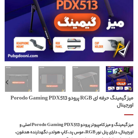
میز گیمینگ حرفه ای RGB پرودو Porodo Gaming PDX513
اورجینال
میز گیمینگ و میز کامپیوتر پرودو Porodo Gaming PDX513 اصلی و
اورجینال، دارای پنل نور RGB، موس پد، کاپ هولدر، نگهدارنده هدفون،