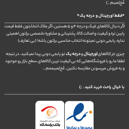
مُخ‌لِصیم. ;)
*فقط اورجینال و درجه یک*
اگر دنبال کالاهای فیک و درجه ۴ و ۵ هستین، اگر ملاک انتخابتون فقط قیمت
پایین تره و کیفیت و اصالت کالا، پشتیبانی و مشاوره تخصصی براتون اهمیتی
نداره، پابجی دونی نمیتونه انتخاب مناسبی براتون باشه! (بی تعارف)
چیزی جز کالاهای
اورجینال
و
درجه یک
تو پابجی دونی پیدا نمیکنید. در نتیجه
لطفا ما رو با فروشگاه‌هایی که بی کیفیت ترین کالاهای سطح بازار رو موجود
و به فروش میرسونن مقایسه نکنین. مُخ‌لِصیممم…
با خیال راحت خرید کنید. ;)