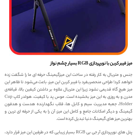
میز فیبر کربن با نورپردازی RGB بسیار چشم نواز
جنس و متریال به کار رفته در ساخت این میزگیمینگ حرفه ای ما را شگفت زده
خواهد کرد! طراحی منحصربفرد با فیبر کربن این میز، باعث می‌شود تا ظاهر این
میز هیچ گاه قدیمی نشود زیرا این متریال علاوه بر داشتن کیفین بالا، قیافه‌ی
مدرن و به روزی به این میز بخشیده است. موس پد با کیفیت، هولدر کاپ Cup
Holder، جعبه مدیریت سیم و کابل ها، قلاب نگهدارنده هدست و هدفون
گیمینگ و دیگر امکانات جامع و کامل این میز،‌ آن را به یکی از حرفه ای ترین و
بهترین میز های گیمینگ دنیا تبدیل کرده است.
پنل های نورپردازی آر جی بی RGB بسیار زیبایی که در طرفین این میز قرار دارد،