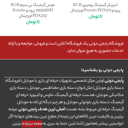
اسپیکر گیمینگ رومیزی RGB
موس گیمینگ بی سیم RGB
پرودو Porodo PDX511 اورجینال
10000DPI پرودو Porodo
PDX312 اورجینال
0
تومان
0
تومان
فروشگاه پابجی دونی یک فروشگاه آنلاین است و فروش، مراجعه و یا ارائه
خدمات حضوری به هیچ عنوان ندارد.
پابجی دونی رو بشناسید!
پابجی دونی
اولین مرکز تخصصی تجهیزات حرفه ای بازی با موبایل (فروشگاه
دسته بازی موبایل) مثل انواع دسته بازی مغناطیسی موبایل، دسته بازی
مکانیکی موبایل، هدست حرفه ای گیمینگ، ماوس و کیبورد حرفه ای
گیمینگ، دسته بازی بلوتوثی موبایل و هر چیز دیگه ای که به موبایل
گیمینگ حرفه ای مربوط بشه، هست!
اصلی ترین هدف پابجی دونی
عرضه
برترین و باکیفیت ترین کالاهای این زمینه از مطرح ترین برندهای جهانه! اگر
خواستین بیشتر باهامون آشنا شین حتما یه سری به
بزنین.
صفحه درباره ما