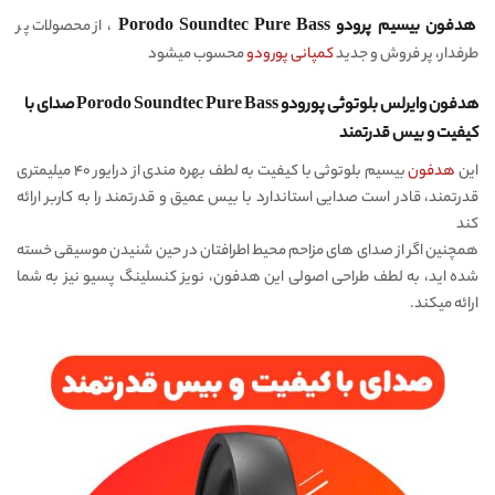
هدفون بیسیم پرودو Porodo Soundtec Pure Bass
، از محصولات پر
طرفدار، پر فروش و جدید
کمپانی پورودو
محسوب میشود
هدفون وایرلس بلوتوثی پورودو Porodo Soundtec Pure Bass صدای با
کیفیت و بیس قدرتمند
این
هدفون
بیسیم بلوتوثی با کیفیت به لطف بهره مندی از درایور ۴۰ میلیمتری
قدرتمند، قادر است صدایی استاندارد با بیس عمیق و قدرتمند را به کاربر ارائه
کند
همچنین اگر از صدای های مزاحم محیط اطرافتان در حین شنیدن موسیقی خسته
شده اید، به لطف طراحی اصولی این هدفون، نویز کنسلینگ پسیو نیز به شما
ارائه میکند.