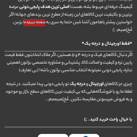
گیمینگ حرفه ای مربوط بشه، هست!
اصلی ترین هدف پابجی دونی
عرضه
برترین و باکیفیت ترین کالاهای این زمینه از مطرح ترین برندهای جهانه! اگر
خواستین بیشتر باهامون آشنا شین حتما یه سری به
بزنین.
صفحه درباره ما
مُخ‌لِصیم. ;)
*فقط اورجینال و درجه یک*
اگر دنبال کالاهای فیک و درجه ۴ و ۵ هستین، اگر ملاک انتخابتون فقط قیمت
پایین تره و کیفیت و اصالت کالا، پشتیبانی و مشاوره تخصصی براتون اهمیتی
نداره، پابجی دونی نمیتونه انتخاب مناسبی براتون باشه! (بی تعارف)
چیزی جز کالاهای
اورجینال
و
درجه یک
تو پابجی دونی پیدا نمیکنید. در نتیجه
لطفا ما رو با فروشگاه‌هایی که بی کیفیت ترین کالاهای سطح بازار رو موجود
و به فروش میرسونن مقایسه نکنین. مُخ‌لِصیممم…
با خیال راحت خرید کنید. ;)