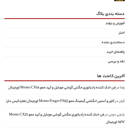
دسته بندی بلاگ
آموزش و ترفند
اخبار
دسته‌بندی نشده
راهنمای خرید
نقد و بررسی
آخرین کامنت ها
رضا
در
فن خنک کننده رادیاتوری مگنتی گوشی موبایل و آیپد ممو Memo CX16 اورجینال
کیان
در
کاور و آستین انگشتی گیمینگ ممو Memo Finger FS02 اورجینال (هاردکیس دار)
پابجی دونی
در
فن خنک کننده رادیاتوری مگنتی گوشی موبایل و آیپد ممو Memo CX21
18W اورجینال