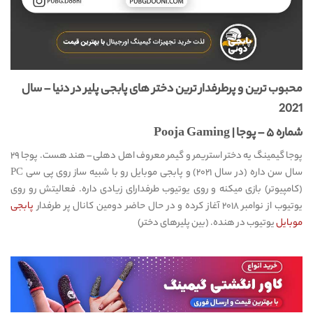
محبوب ترین و پرطرفدار ترین دختر های پابجی پلیر در دنیا – سال
2021
شماره ۵ – پوجا | Pooja Gaming
پوجا گیمینگ یه دختر استریمر و گیمر معروف اهل دهلی – هند هست. پوجا ۲۹
سال سن داره (در سال ۲۰۲۱) و پابجی موبایل رو با شبیه ساز روی پی سی PC
(کامپیوتر) بازی میکنه و روی یوتیوب طرفدارای زیادی داره. فعالیتش رو روی
یوتیوب از نوامبر ۲۰۱۸ آغاز کرده و در حال حاضر دومین کانال پر طرفدار
پابجی
موبایل
یوتیوب در هنده. (بین پلیرهای دختر)