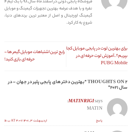
فروشگاه پابجی دونی در اسفند ماه سال ۹۸ با یک تیم ۴
نفره و با هدف عرضه بهترین تجهیزات گیمینگ و موبایل
گیمینگ اورجینال و اصل از معتبر ترین برندهای دنیا،
شروع به کار کرد.
برای بهترین لوت در پابجی موبایل کجا
رایج ترین اشتباهات موبایل گیمر ها –
بپریم؟ ـ آموزش لوت حرفه ای در
حرفه ای بازی کنید!
PUBG Mobile
۲ THOUGHTS ON “
بهترین دختر های پابجی پلیر در جهان – در
سال ۲۰۲۱
”
MATINRIGI
says:
MATI N
پاسخ
اردیبهشت ۳, ۱۴۰۱ AT ۴:۰۷ ب.ظ