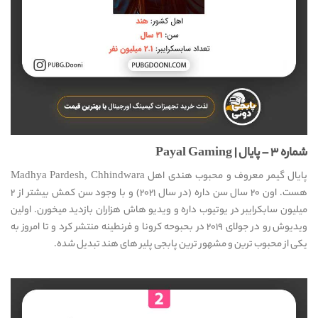
شماره ۳ – پایال | Payal Gaming
پایال گیمر معروف و محبوب هندی اهل Madhya Pardesh, Chhindwara
هست. اون ۲۰ سال سن داره (در سال ۲۰۲۱) و با وجود سن کمش بیشتر از ۲
میلیون سابکرایبر در یوتیوب داره و ویدیو هاش هزاران بازدید میخورن. اولین
ویدیوش رو در جولای ۲۰۱۹ در بحبوحه کرونا و فرنطینه منتشر کرد و تا امروز به
یکی از محبوب ترین و مشهور ترین پابجی پلیر های هند تبدیل شده.