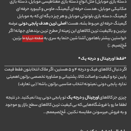
دسته بازی موبایل) مثل انواع دسته بازی مغناطیسی موبایل، دسته بازی
مکانیکی موبایل، هدست حرفه ای گیمینگ، ماوس و کیبورد حرفه ای
گیمینگ، دسته بازی بلوتوثی موبایل و هر چیز دیگه ای که به موبایل
گیمینگ حرفه ای مربوط بشه، هست!
اصلی ترین هدف پابجی دونی
عرضه
برترین و باکیفیت ترین کالاهای این زمینه از مطرح ترین برندهای جهانه! اگر
خواستین بیشتر باهامون آشنا شین حتما یه سری به
بزنین.
صفحه درباره ما
مُخ‌لِصیم. ;)
*فقط اورجینال و درجه یک*
اگر دنبال کالاهای فیک و درجه ۴ و ۵ هستین، اگر ملاک انتخابتون فقط قیمت
پایین تره و کیفیت و اصالت کالا، پشتیبانی و مشاوره تخصصی براتون اهمیتی
نداره، پابجی دونی نمیتونه انتخاب مناسبی براتون باشه! (بی تعارف)
چیزی جز کالاهای
اورجینال
و
درجه یک
تو پابجی دونی پیدا نمیکنید. در نتیجه
لطفا ما رو با فروشگاه‌هایی که بی کیفیت ترین کالاهای سطح بازار رو موجود
و به فروش میرسونن مقایسه نکنین. مُخ‌لِصیممم…