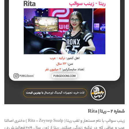
شماره ۲ – ریتا | Rita
زینب سوالپ با نام مستعار و لقب ریتا ( Rita – Zeynep Sualp ) دختری اصالتا
عرب و عراقی که در ترکیه زندگی میکند. ریتا از ژون سال ۲۰۱۹ فعالیتش در