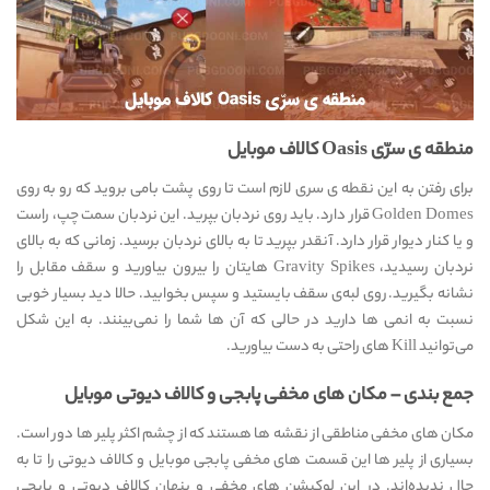
منطقه ی سرّی Oasis کالاف موبایل
برای رفتن به این نقطه ی سری لازم است تا روی پشت بامی بروید که رو به روی
Golden Domes قرار دارد. باید روی نردبان بپرید. این نردبان سمت چپ، راست
و یا کنار دیوار قرار دارد. آنقدر بپرید تا به بالای نردبان برسید. زمانی که به بالای
نردبان رسیدید، Gravity Spikes هایتان را بیرون بیاورید و سقف مقابل را
نشانه بگیرید. روی لبه‌ی سقف بایستید و سپس بخوابید. حالا دید بسیار خوبی
نسبت به انمی ها دارید در حالی که آن ها شما را نمی‌بینند. به این شکل
می‌توانید Kill های راحتی به دست بیاورید.
جمع بندی – مکان های مخفی پابجی و کالاف دیوتی موبایل
مکان های مخفی مناطقی از نقشه ها هستند که از چشم اکثر پلیر ها دور است.
بسیاری از پلیر ها این قسمت های مخفی پابجی موبایل و کالاف دیوتی را تا به
حال ندیده‌اند. در این لوکیشن های مخفی و پنهان کالاف دیوتی و پابجی