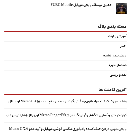
حقایق ترسناک پابجی موبایل PUBG Mobile
دسته بندی بلاگ
آموزش و ترفند
اخبار
دسته‌بندی نشده
راهنمای خرید
نقد و بررسی
آخرین کامنت ها
رضا
در
فن خنک کننده رادیاتوری مگنتی گوشی موبایل و آیپد ممو Memo CX16 اورجینال
کیان
در
کاور و آستین انگشتی گیمینگ ممو Memo Finger FS02 اورجینال (هاردکیس دار)
پابجی دونی
در
فن خنک کننده رادیاتوری مگنتی گوشی موبایل و آیپد ممو Memo CX21