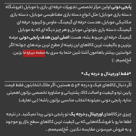
پابجی دونی
اولین مرکز تخصصی تجهیزات حرفه ای بازی با موبایل (فروشگاه
دسته بازی موبایل) مثل انواع دسته بازی مغناطیسی موبایل، دسته بازی
مکانیکی موبایل، هدست حرفه ای گیمینگ، ماوس و کیبورد حرفه ای
گیمینگ، دسته بازی بلوتوثی موبایل و هر چیز دیگه ای که به موبایل
گیمینگ حرفه ای مربوط بشه، هست!
اصلی ترین هدف پابجی دونی
عرضه
برترین و باکیفیت ترین کالاهای این زمینه از مطرح ترین برندهای جهانه! اگر
خواستین بیشتر باهامون آشنا شین حتما یه سری به
بزنین.
صفحه درباره ما
مُخ‌لِصیم. ;)
*فقط اورجینال و درجه یک*
اگر دنبال کالاهای فیک و درجه ۴ و ۵ هستین، اگر ملاک انتخابتون فقط قیمت
پایین تره و کیفیت و اصالت کالا، پشتیبانی و مشاوره تخصصی براتون اهمیتی
نداره، پابجی دونی نمیتونه انتخاب مناسبی براتون باشه! (بی تعارف)
چیزی جز کالاهای
اورجینال
و
درجه یک
تو پابجی دونی پیدا نمیکنید. در نتیجه
لطفا ما رو با فروشگاه‌هایی که بی کیفیت ترین کالاهای سطح بازار رو موجود
و به فروش میرسونن مقایسه نکنین. مُخ‌لِصیممم…