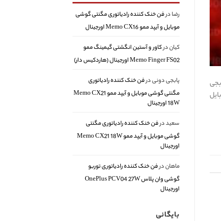
رضا
در
فن خنک کننده رادیاتوری مگنتی گوشی
موبایل و آیپد ممو Memo CX16 اورجینال
کیان
در
کاور و آستین انگشتی گیمینگ ممو
Memo Finger FS02 اورجینال (هاردکیس دار)
پابجی دونی
در
فن خنک کننده رادیاتوری
ه پابجی
مگنتی گوشی موبایل و آیپد ممو Memo CX21
ون موبایل Warzone Mobile وارزون موبایل
18W اورجینال
سعید
در
فن خنک کننده رادیاتوری مگنتی
گوشی موبایل و آیپد ممو Memo CX21 18W
اورجینال
ماهان
در
فن خنک کننده رادیاتوری توربو
گوشی وان پلاس OnePlus PCV04 27W
اورجینال
بایگانی