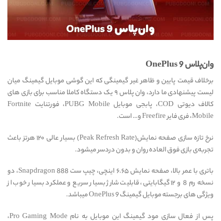
وان‌پلاس OnePlus 9
برخلاف قیمت پایین و ظاهر غیر گیمینگی که این گوشی موبایل گیمینگ میان
لیست پیشنهادی ما دارد، وان پلاس ۹ یک دستگاه کاملا مناسب برای بازی های
کالاف دیوتی COD، پابجی موبایل PUBG Mobile، فورتنایت Fortnite
Mobile، فری فایر Freefire و… است.
نرخ تازه سازی صفحه نمایش(Peak Refresh Rate) بسیار عالی ۱۲۰ هرتز باعث
تجربه‌ی بازی فوق العاده روان و بدون دردسر میشود.
باتری با عمر بالا، صفحه نمایش ۶.۶۵ اینچی، چیپ ست Snapdragon 888، دو
نسخه رم 8 و ۱۲ گیگابایتی، قابلیت شارژ بسیار سریع و عملکرد بسیار خوب از
ویژگی های برجسته موبایل گیمینگ OnePlus 9 میباشد.
پس از فعال سازی مود گیمینگ این موبایل به نام Pro Gaming Mode،