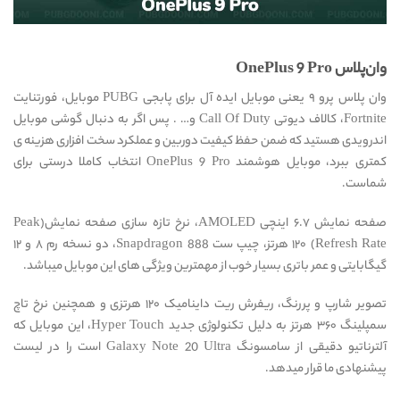
وان‌پلاس OnePlus 9 Pro
وان پلاس پرو ۹ یعنی موبایل ایده آل برای پابجی PUBG موبایل، فورتنایت
Fortnite، کالاف دیوتی Call Of Duty و… . پس اگر به دنبال گوشی موبایل
اندرویدی هستید که ضمن حفظ کیفیت دوربین و عملکرد سخت افزاری هزینه ی
کمتری ببرد، موبایل هوشمند OnePlus 9 Pro انتخاب کاملا درستی برای
شماست.
صفحه نمایش ۶.۷ اینچی AMOLED، نرخ تازه سازی صفحه نمایش(Peak
Refresh Rate) ۱۲۰ هرتز، چیپ ست Snapdragon 888، دو نسخه رم ۸ و ۱۲
گیگابایتی و عمر باتری بسیار خوب از مهمترین ویژگی های این موبایل میباشد.
تصویر شارپ و پررنگ، ریفرش ریت داینامیک ۱۲۰ هرتزی و همچنین نرخ تاچ
سمپلینگ ۳۶۰ هرتز به دلیل تکنولوژی جدید Hyper Touch، این موبایل که
آلترناتیو دقیقی از سامسونگ Galaxy Note 20 Ultra است را در لیست
پیشنهادی ما قرار میدهد.