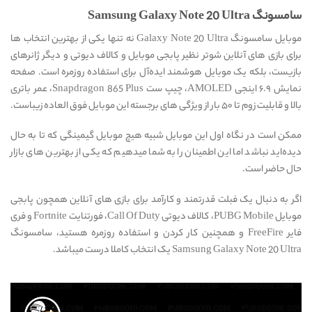
سامسونگ Samsung Galaxy Note 20 Ultra
موبایل سامسونگ Galaxy Note 20 Ultra نه تنها یکی از بهترین انتخاب ها
برای بازی های آنلاین شوتر نظیر پابجی موبایل و کالاف دیوتی و دیگر ژانرهای
بازیست، بلکه یک موبایل هوشمند ایده‌آل برای استفاده روزمره‌ است. صفحه
نمایش ۶.۹ اینجی AMOLED، چیپ ست Snapdragon 865 Plus، عمر باتری
بالا و قابلیت زوم تا ۵۰ بار از ویژگی های برجسته این موبایل فوق العاده زیباست.
ممکن است در نگاه اول این موبایل شبیه هیچ موبایل گیمینگی که تا به حال
دیده‌اید نباشد اما این اطمینان را به شما میدهیم که یکی از بهترین های بازار
حال حاضر است.
اگر به دنبال یک فبلت قدرتمند و کارآمد برای بازی های آنلاین همچون پابجی
موبایل PUBG Mobile، کالاف دیوتی Call Of Duty، فورتنایت Fortnite و فری
فایر FreeFire و همچنین کار کردن و استفاده روزمره هستید، سامسونگ
Samsung Galaxy Note 20 Ultra یک انتخاب کاملا درست میباشد.