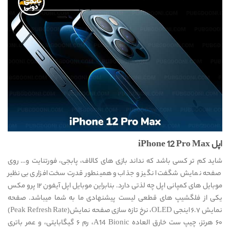
اپل iPhone 12 Pro Max
شاید کم تر کسی باشد که نداند بازی های کالاف، پابجی، فورتنایت و… روی
صفحه نمایش شگفت انگیز و جذاب و همینطور قدرت سخت افزاری بی نظیر
موبایل های کمپانی اپل چه لذتی دارد. بنابراین موبایل اپل آیفون ۱۲ پرو مکس
یکی از فلگشیپ های قطعی لیست پیشنهادی ما به شما میباشد. صفحه
نمایش ۶.۷ اینجی OLED، نرخ تازه سازی صفحه نمایش(Peak Refresh Rate)
۶۰ هرتز، چیپ ست خارق العاده A14 Bionic، رم ۶ گیگابایتی، و عمر باتری