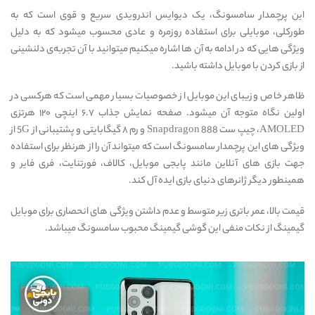
این پرچمدار سامسونگ، یک دیوایس اندرویدی سریع و قوی است که به
طورکلی، موبایلی برای استفاده روزمره و عادی محسوب میشود که به دلیل
ویژگی هایی که در ادامه به آن ها اشاره میکنیم میتوانید با آن تجربه‌ی دلنشینی
از بازی کردن با موبایل داشته باشید.
ظاهر خاص و زیبای این موبایل از خصوصیات بسیار مهمی است که هرکسی در
اولین نگاه متوجه آن میشود. صفحه نمایش جذاب ۶.۷ اینچی ۱۲۰ هرتزی
AMOLED، چیپ ست Snapdragon 888 و رم ۸ گیگابایتی و پشتیبانی از 5G از
ویژگی های این پرچمدار سامسونگ است که میتواند آن را از هرنظر برای استفاده
جهت بازی های آنلاین مانند پابجی موبایل، کالاف، فورتنایت، فری فایر و
همینطور دیگر ژانرهای دنیای بازی ایده آل کند.
قیمت بالا، عمر باتری زیر متوسط و عدم داشتن ویژگی های انحصاری برای موبایل
گیمینگ از نکات منفی این گوشی گیمینگ محبوب سامسونگ میباشد.