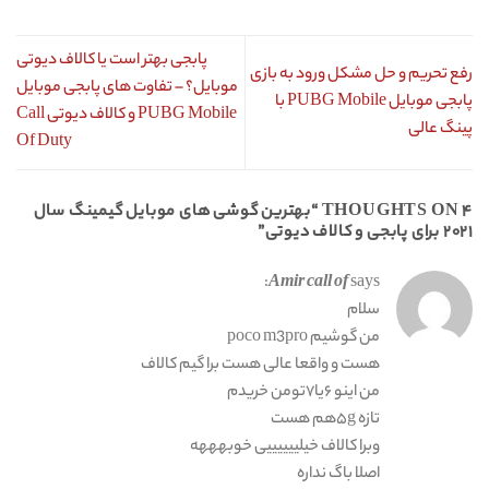
پابجی بهتر است یا کالاف دیوتی
رفع تحریم و حل مشکل ورود به بازی
موبایل؟ – تفاوت های پابجی موبایل
پابجی موبایل PUBG Mobile با
PUBG Mobile و کالاف دیوتی Call
پینگ عالی
Of Duty
۴ THOUGHTS ON “
بهترین گوشی های موبایل گیمینگ سال
۲۰۲۱ برای پابجی و کالاف دیوتی
”
Amir call of
says:
سلام
من گوشیم poco m3pro
هست و واقعا عالی هست برا گیم کالاف
من اینو ۶یا۷تومن خریدم
تازه ۵gهم هست
وبرا کالاف خیلییییییی خوبهههه
اصلا باگ نداره