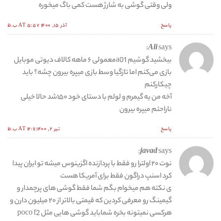
ولی وقتی گوشی به شارژ هست کمی باگ میخوره
پاسخ
آذر ۱۵, ۱۴۰۰ AT ۵:۵۷ ب.ظ
Ali
says:
ببخشید گوشیم a01معمولی ۶ ماهه کالاف دیوتی موبایل
بازی می‌کنم اما تازگیا وسط بازی میپره بیرون چشه؟ باید
چیکارکنم
آخه من یه گیمرم و لولم با دستای خود ۱۵۰شد حالا خیلی
ناراحتم میپره بیرون
پاسخ
تیر ۲, ۱۴۰۰ AT ۱۲:۱۱ ب.ظ
javad
says:
نوت ۲۰ اولترا رو فقط با پردازنده اگزینوس میشه تو ایران پیدا
کرد اسنپ دراگون فقط برای آمریکا هست
ی نکته هم میخوام بگم شما فقط گوشی های پرچمدار و
گیمینگ رو معرفی کردین که قیمتی بالاتر از ۲۰ میلیون دارن و
هرکسی نمیتونه بخره شماباید گوشی هایی مثل poco f2