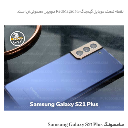
نقطه ضعف موبایل گیمینگ RedMagic 5G دوربین معمولی آن است.
سامسونگ Samsung Galaxy S21 Plus