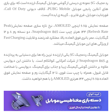
رد مجیک 5G نمونه ی درستی از گوشی موبایل گیمینگ ارزنده است که برای بازی
های آنلاین پابجی موبایل PUBG Mobile، کالاف دیوتی Call Of Duty،
فورتنایت موبایل، فری فایر و… گزینه ی ایده آلیست.
صفحه نمایش ۶.۶۵ اینچی AMOLED،‌ نرخ تازه سازی صفحه نمایش(Peak
Refresh Rate) ۱۴۴ هرتز، چیپ ست Snapdragon 865، دو نسخه رم ۸ و ۱۲
گیگابایت، عمر باتری فوق العاده بالا، عملکرد قدرتمند و قابلیت Fast Charging
از ویژگی های این موبایل گیمینگ میباشد.
موبایل گیمینگ ردمجیک 5G یکی از ارزنده ترین راه ها برای دستیابی به پردازنده
ی Snapdragon 865 از شرکت آمرکایی کوالکام است. با داشتن این دیوایس
علاوه بر داشتن گوشی گیمینگ زیبا و جذاب برای گیمینگ، دیوایسی با ضخامت
قابل قبول، همراه با چیپ ست قوی، تا ۱۲ گیگابایت رم و صفحه نمایش فوق
العاده ۶.۶۵ اینچی ۱۴۴ هرتزی AMOLED را با هم خواهید داشت.