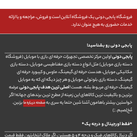
فروشگاه پابجی دونی یک فروشگاه آنلاین است و فروش، مراجعه و یا ارائه
خدمات حضوری به هیچ عنوان ندارد.
پابجی دونی رو بشناسید!
پابجی دونی
اولین مرکز تخصصی تجهیزات حرفه ای بازی با موبایل (فروشگاه
دسته بازی موبایل) مثل انواع دسته بازی مغناطیسی موبایل، دسته بازی
مکانیکی موبایل، هدست حرفه ای گیمینگ، ماوس و کیبورد حرفه ای
گیمینگ، دسته بازی بلوتوثی موبایل و هر چیز دیگه ای که به موبایل
گیمینگ حرفه ای مربوط بشه، هست!
اصلی ترین هدف پابجی دونی
عرضه
برترین و باکیفیت ترین کالاهای این زمینه از مطرح ترین برندهای جهانه! اگر
خواستین بیشتر باهامون آشنا شین حتما یه سری به
بزنین.
صفحه درباره ما
مُخ‌لِصیم. ;)
*فقط اورجینال و درجه یک*
اگر دنبال کالاهای فیک و درجه ۴ و ۵ هستین، اگر ملاک انتخابتون فقط قیمت