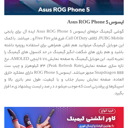
ایسوس Asus ROG Phone 5
گوشی گیمینگ حرفه‌ای ایسوس Asus ROG Phone 5 ایده آل برای پابجی
PUBG Mobile، کالاف Call Of Duty، فری فایر Free Fire و… میباشد. با کمک
این موبایل گیمینگ میتوانید هم تلفن همراهی برای استفاده روزمره داشته
باشید و هم بازی های شگفت انگیز گیمینگ در حد کنسول های گیمینگ را
تجربه کنید. این موبایل گیمینگ به صفحه نمایش ۶.۷۸ اینچی AMOLED، نرخ
تازه سازی صفحه نمایش(Peak Refresh Rate) ۱۴۴ کیلوهرتز و چیپ ست
Snapdragon 888 مجهز میباشد. ایسوس ROG Phone 5 دارای عملکرد خارق
العاده، صفحه نمایش بسیار جذاب و با کیفیت، طول عمر باتری بالا و
اسپیکرهای پرقدرتی است که موجب میشود در صدر لیست پیشنهادی ما قرار
بگیرد.